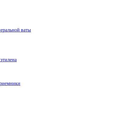
неральной ваты
иэтилена
приемники