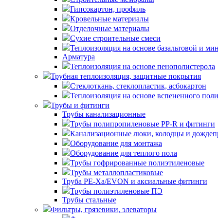
Гипсокартон, профиль
Кровельные материалы
Отделочные материалы
Сухие строительные смеси
Теплоизоляция на основе базальтовой и ми
Арматура
Теплоизоляция на основе пенополистерола
Трубная теплоизоляция, защитные покрытия
Стеклоткань, стеклопластик, асбокартон
Теплоизоляция на основе вспененного пол
Трубы и фитинги
Трубы канализационные
Трубы полипропиленовые PP-R и фитинги
Канализационные люки, колодцы и дожде
Оборудование для монтажа
Оборудование для теплого пола
Трубы гофрированные полиэтиленовые
Трубы металлопластиковые
Труба PE-Xa/EVON и аксиальные фитинги
Трубы полиэтиленовые ПЭ
Трубы стальные
Фильтры, грязевики, элеваторы