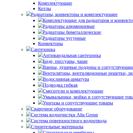
Комплектующие
Котлы
Радиаторы, конвекторы и комплектующие
Комплектующие для радиаторов и конвекто
Радиаторы алюминиевые
Радиаторы биметаллические
Радиаторы чугунные
Конвекторы
Сантехника
Антивандальная сантехника
Биде, писсуары, чаши
Ванны, душевые поддоны и сопутствующие
Вентиляторы, вентиляционные решетки, л
Водосливная арматура
Подводка гибкая
Смесители и комплектующие
Умывальники, мойки и сопутствующие тов
Унитазы и сопутствующие товары
Сварочное оборудование
Система водоочистки Alta Group
Система поверхностного водоотвода
Строительные материалы
Строительные мембраны