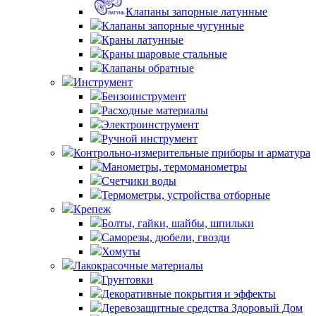
Клапаны запорные латунные
Клапаны запорные чугунные
Краны латунные
Краны шаровые стальные
Клапаны обратные
Инструмент
Бензоинструмент
Расходные материалы
Электроинструмент
Ручной инструмент
Контрольно-измерительные приборы и арматура
Манометры, термоманометры
Счетчики воды
Термометры, устройства отборные
Крепеж
Болты, гайки, шайбы, шпильки
Саморезы, дюбели, гвозди
Хомуты
Лакокрасочные материалы
Грунтовки
Декоративные покрытия и эффекты
Деревозащитные средства Здоровый Дом