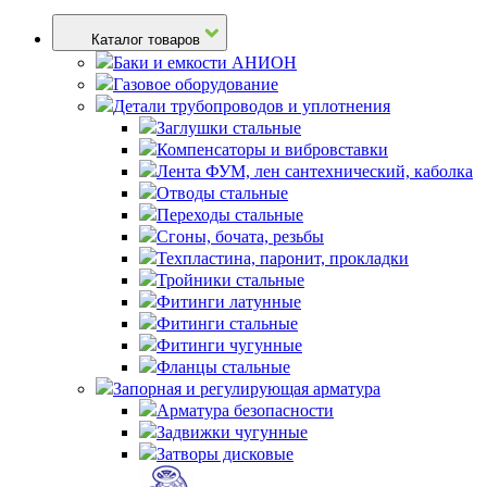
Каталог товаров
Баки и емкости АНИОН
Газовое оборудование
Детали трубопроводов и уплотнения
Заглушки стальные
Компенсаторы и вибровставки
Лента ФУМ, лен сантехнический, каболка
Отводы стальные
Переходы стальные
Сгоны, бочата, резьбы
Техпластина, паронит, прокладки
Тройники стальные
Фитинги латунные
Фитинги стальные
Фитинги чугунные
Фланцы стальные
Запорная и регулирующая арматура
Арматура безопасности
Задвижки чугунные
Затворы дисковые