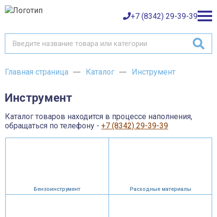
+7 (8342) 29-39-39
Главная страница
Каталог
Инструмент
Каталог товаров
Инструмент
О компании
Баки и емкости АНИОН
Газовое оборудование
Каталог товаров находится в процессе наполнения,
Детали трубопроводов и уплотнения
Оплата
обращаться по телефону -
+7 (8342) 29-39-39
Запорная и регулирующая арматура
Инструмент
Контрольно-измерительные приборы и арматура
Доставка
Крепеж
Лакокрасочные материалы
Возврат товара
Насосное оборудование
Пожарное оборудование
Бензоинструмент
Расходные материалы
Отопительное оборудование
Контакты
Радиаторы, конвекторы и комплектующие
Сантехника