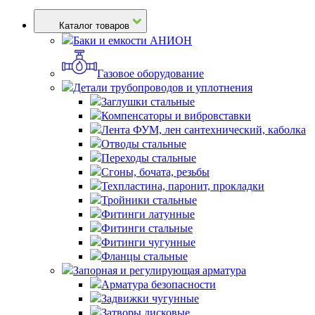
Каталог товаров
Баки и емкости АНИОН
Газовое оборудование
Детали трубопроводов и уплотнения
Заглушки стальные
Компенсаторы и вибровставки
Лента ФУМ, лен сантехнический, каболка
Отводы стальные
Переходы стальные
Сгоны, бочата, резьбы
Техпластина, паронит, прокладки
Тройники стальные
Фитинги латунные
Фитинги стальные
Фитинги чугунные
Фланцы стальные
Запорная и регулирующая арматура
Арматура безопасности
Задвижки чугунные
Затворы дисковые