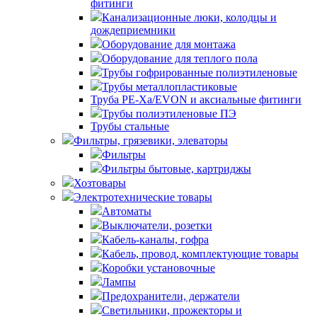
фитинги
Канализационные люки, колодцы и
дождеприемники
Оборудование для монтажа
Оборудование для теплого пола
Трубы гофрированные полиэтиленовые
Трубы металлопластиковые
Труба PE-Xa/EVON и аксиальные фитинги
Трубы полиэтиленовые ПЭ
Трубы стальные
Фильтры, грязевики, элеваторы
Фильтры
Фильтры бытовые, картриджы
Хозтовары
Электротехнические товары
Автоматы
Выключатели, розетки
Кабель-каналы, гофра
Кабель, провод, комплектующие товары
Коробки установочные
Лампы
Предохранители, держатели
Светильники, прожекторы и