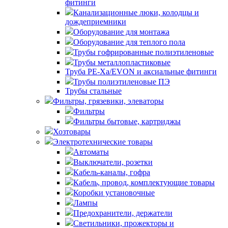
фитинги
Канализационные люки, колодцы и
дождеприемники
Оборудование для монтажа
Оборудование для теплого пола
Трубы гофрированные полиэтиленовые
Трубы металлопластиковые
Труба PE-Xa/EVON и аксиальные фитинги
Трубы полиэтиленовые ПЭ
Трубы стальные
Фильтры, грязевики, элеваторы
Фильтры
Фильтры бытовые, картриджы
Хозтовары
Электротехнические товары
Автоматы
Выключатели, розетки
Кабель-каналы, гофра
Кабель, провод, комплектующие товары
Коробки установочные
Лампы
Предохранители, держатели
Светильники, прожекторы и