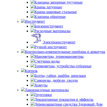
Клапаны запорные чугунные
Краны латунные
Краны шаровые стальные
Клапаны обратные
Инструмент
Бензоинструмент
Расходные материалы
Электроинструмент
Ручной инструмент
Контрольно-измерительные приборы и арматура
Манометры, термоманометры
Счетчики воды
Термометры, устройства отборные
Крепеж
Болты, гайки, шайбы, шпильки
Саморезы, дюбели, гвозди
Хомуты
Лакокрасочные материалы
Грунтовки
Декоративные покрытия и эффекты
Деревозащитные средства Здоровый Дом