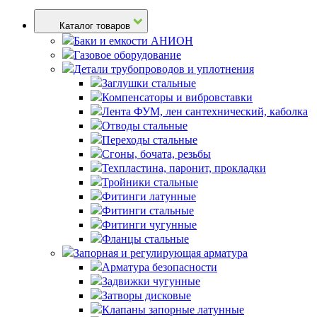
Каталог товаров
Баки и емкости АНИОН
Газовое оборудование
Детали трубопроводов и уплотнения
Заглушки стальные
Компенсаторы и вибровставки
Лента ФУМ, лен сантехнический, каболка
Отводы стальные
Переходы стальные
Сгоны, бочата, резьбы
Техпластина, паронит, прокладки
Тройники стальные
Фитинги латунные
Фитинги стальные
Фитинги чугунные
Фланцы стальные
Запорная и регулирующая арматура
Арматура безопасности
Задвижки чугунные
Затворы дисковые
Клапаны запорные латунные