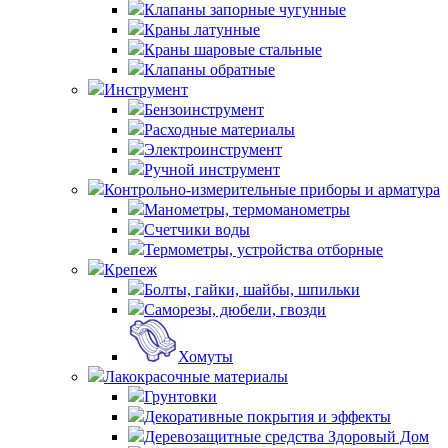
Клапаны запорные чугунные
Краны латунные
Краны шаровые стальные
Клапаны обратные
Инструмент
Бензоинструмент
Расходные материалы
Электроинструмент
Ручной инструмент
Контрольно-измерительные приборы и арматура
Манометры, термоманометры
Счетчики воды
Термометры, устройства отборные
Крепеж
Болты, гайки, шайбы, шпильки
Саморезы, дюбели, гвозди
Хомуты
Лакокрасочные материалы
Грунтовки
Декоративные покрытия и эффекты
Деревозащитные средства Здоровый Дом