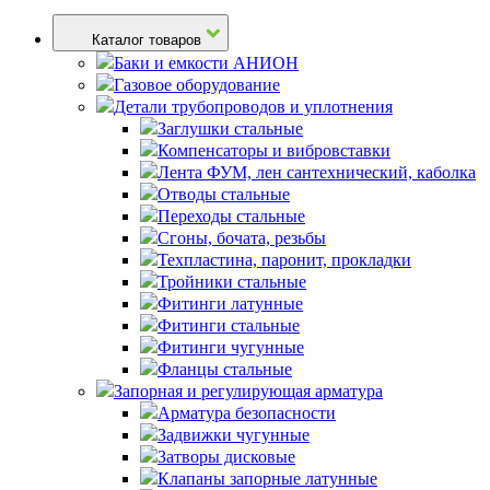
Каталог товаров
Баки и емкости АНИОН
Газовое оборудование
Детали трубопроводов и уплотнения
Заглушки стальные
Компенсаторы и вибровставки
Лента ФУМ, лен сантехнический, каболка
Отводы стальные
Переходы стальные
Сгоны, бочата, резьбы
Техпластина, паронит, прокладки
Тройники стальные
Фитинги латунные
Фитинги стальные
Фитинги чугунные
Фланцы стальные
Запорная и регулирующая арматура
Арматура безопасности
Задвижки чугунные
Затворы дисковые
Клапаны запорные латунные