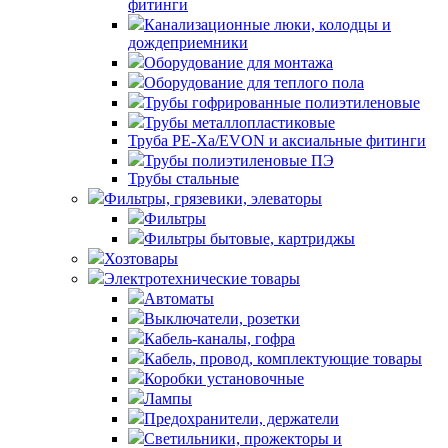
фитинги
Канализационные люки, колодцы и
дождеприемники
Оборудование для монтажа
Оборудование для теплого пола
Трубы гофрированные полиэтиленовые
Трубы металлопластиковые
Труба PE-Xa/EVON и аксиальные фитинги
Трубы полиэтиленовые ПЭ
Трубы стальные
Фильтры, грязевики, элеваторы
Фильтры
Фильтры бытовые, картриджы
Хозтовары
Электротехнические товары
Автоматы
Выключатели, розетки
Кабель-каналы, гофра
Кабель, провод, комплектующие товары
Коробки установочные
Лампы
Предохранители, держатели
Светильники, прожекторы и