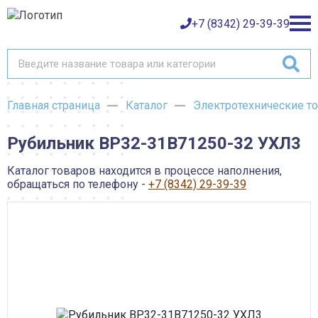
+7 (8342) 29-39-39
Главная страница
Каталог
Электротехнические т
Каталог товаров
Рубильник ВР32-31В71250-32 УХЛ3
О компании
Баки и емкости АНИОН
Газовое оборудование
Каталог товаров находится в процессе наполнения,
Детали трубопроводов и уплотнения
Оплата
обращаться по телефону -
+7 (8342) 29-39-39
Запорная и регулирующая арматура
Инструмент
Контрольно-измерительные приборы и арматура
Доставка
Крепеж
Лакокрасочные материалы
Возврат товара
Насосное оборудование
Пожарное оборудование
Отопительное оборудование
Контакты
Радиаторы, конвекторы и комплектующие
Сантехника