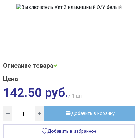
Сварочное оборудование
Система водоочистки Alta Group
Система поверхностного водоотвода
Строительные материалы
Трубная теплоизоляция, защитные покрытия
Трубы и фитинги
Фильтры, грязевики, элеваторы
Хозтовары
Электротехнические товары
Описание товара
Цена
Описание и фото товара, технические характеристики, габариты,
внешний вид и цвет, страна производства, а также сертификаты
142.50 руб.
и паспорта носят справочный характер и основываются на последних
доступных сведениях от производителя. Производитель оставляет
/ 1
шт
за собой право изменить параметры без предварительного
уведомления продавца. Предложение не является публичной
офертой.
Добавить в корзину
Добавить в избранное