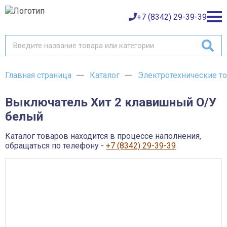
+7 (8342) 29-39-39
Главная страница
Каталог
Электротехнические т
Каталог товаров
Выключатель Хит 2 клавишный О/У
О компании
Баки и емкости АНИОН
белый
Газовое оборудование
Детали трубопроводов и уплотнения
Оплата
Запорная и регулирующая арматура
Каталог товаров находится в процессе наполнения,
Инструмент
обращаться по телефону -
+7 (8342) 29-39-39
Контрольно-измерительные приборы и арматура
Доставка
Крепеж
Лакокрасочные материалы
Возврат товара
Насосное оборудование
Пожарное оборудование
Отопительное оборудование
Контакты
Радиаторы, конвекторы и комплектующие
Сантехника