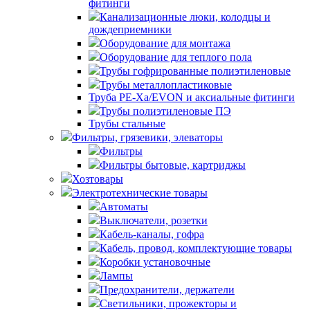
фитинги
Канализационные люки, колодцы и
дождеприемники
Оборудование для монтажа
Оборудование для теплого пола
Трубы гофрированные полиэтиленовые
Трубы металлопластиковые
Труба PE-Xa/EVON и аксиальные фитинги
Трубы полиэтиленовые ПЭ
Трубы стальные
Фильтры, грязевики, элеваторы
Фильтры
Фильтры бытовые, картриджы
Хозтовары
Электротехнические товары
Автоматы
Выключатели, розетки
Кабель-каналы, гофра
Кабель, провод, комплектующие товары
Коробки установочные
Лампы
Предохранители, держатели
Светильники, прожекторы и