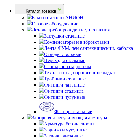
Каталог товаров
Баки и емкости АНИОН
Газовое оборудование
Детали трубопроводов и уплотнения
Заглушки стальные
Компенсаторы и вибровставки
Лента ФУМ, лен сантехнический, каболка
Отводы стальные
Переходы стальные
Сгоны, бочата, резьбы
Техпластина, паронит, прокладки
Тройники стальные
Фитинги латунные
Фитинги стальные
Фитинги чугунные
Фланцы стальные
Запорная и регулирующая арматура
Арматура безопасности
Задвижки чугунные
Затворы дисковые