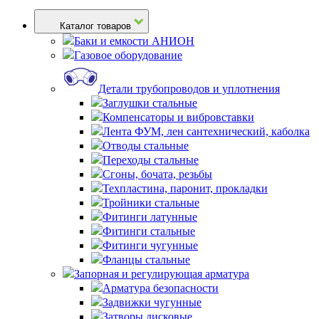
Каталог товаров
Баки и емкости АНИОН
Газовое оборудование
Детали трубопроводов и уплотнения
Заглушки стальные
Компенсаторы и вибровставки
Лента ФУМ, лен сантехнический, каболка
Отводы стальные
Переходы стальные
Сгоны, бочата, резьбы
Техпластина, паронит, прокладки
Тройники стальные
Фитинги латунные
Фитинги стальные
Фитинги чугунные
Фланцы стальные
Запорная и регулирующая арматура
Арматура безопасности
Задвижки чугунные
Затворы дисковые