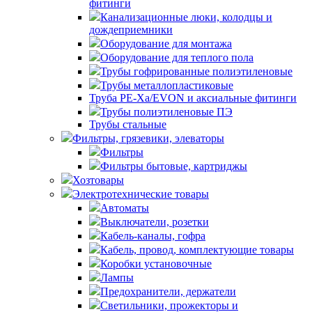
фитинги
Канализационные люки, колодцы и
дождеприемники
Оборудование для монтажа
Оборудование для теплого пола
Трубы гофрированные полиэтиленовые
Трубы металлопластиковые
Труба PE-Xa/EVON и аксиальные фитинги
Трубы полиэтиленовые ПЭ
Трубы стальные
Фильтры, грязевики, элеваторы
Фильтры
Фильтры бытовые, картриджы
Хозтовары
Электротехнические товары
Автоматы
Выключатели, розетки
Кабель-каналы, гофра
Кабель, провод, комплектующие товары
Коробки установочные
Лампы
Предохранители, держатели
Светильники, прожекторы и