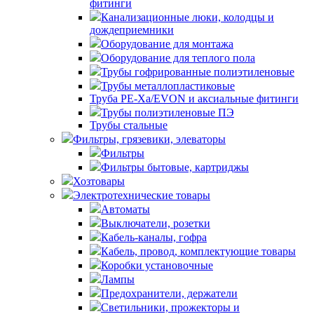
фитинги
Канализационные люки, колодцы и
дождеприемники
Оборудование для монтажа
Оборудование для теплого пола
Трубы гофрированные полиэтиленовые
Трубы металлопластиковые
Труба PE-Xa/EVON и аксиальные фитинги
Трубы полиэтиленовые ПЭ
Трубы стальные
Фильтры, грязевики, элеваторы
Фильтры
Фильтры бытовые, картриджы
Хозтовары
Электротехнические товары
Автоматы
Выключатели, розетки
Кабель-каналы, гофра
Кабель, провод, комплектующие товары
Коробки установочные
Лампы
Предохранители, держатели
Светильники, прожекторы и