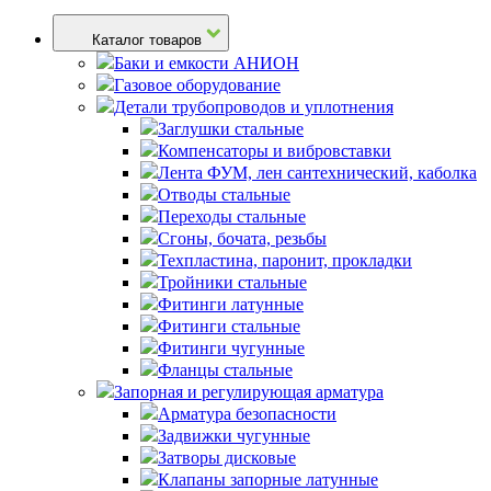
Каталог товаров
Баки и емкости АНИОН
Газовое оборудование
Детали трубопроводов и уплотнения
Заглушки стальные
Компенсаторы и вибровставки
Лента ФУМ, лен сантехнический, каболка
Отводы стальные
Переходы стальные
Сгоны, бочата, резьбы
Техпластина, паронит, прокладки
Тройники стальные
Фитинги латунные
Фитинги стальные
Фитинги чугунные
Фланцы стальные
Запорная и регулирующая арматура
Арматура безопасности
Задвижки чугунные
Затворы дисковые
Клапаны запорные латунные