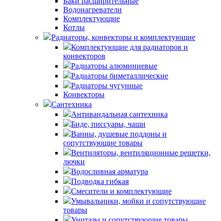
Баки расширительные
Водонагреватели
Комплектующие
Котлы
Радиаторы, конвекторы и комплектующие
Комплектующие для радиаторов и
конвекторов
Радиаторы алюминиевые
Радиаторы биметаллические
Радиаторы чугунные
Конвекторы
Сантехника
Антивандальная сантехника
Биде, писсуары, чаши
Ванны, душевые поддоны и
сопутствующие товары
Вентиляторы, вентиляционные решетки,
лючки
Водосливная арматура
Подводка гибкая
Смесители и комплектующие
Умывальники, мойки и сопутствующие
товары
Унитазы и сопутствующие товары