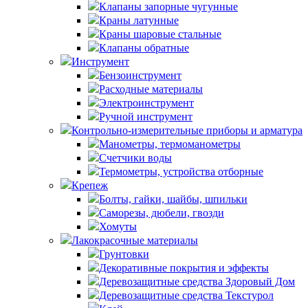
Клапаны запорные чугунные
Краны латунные
Краны шаровые стальные
Клапаны обратные
Инструмент
Бензоинструмент
Расходные материалы
Электроинструмент
Ручной инструмент
Контрольно-измерительные приборы и арматура
Манометры, термоманометры
Счетчики воды
Термометры, устройства отборные
Крепеж
Болты, гайки, шайбы, шпильки
Саморезы, дюбели, гвозди
Хомуты
Лакокрасочные материалы
Грунтовки
Декоративные покрытия и эффекты
Деревозащитные средства Здоровый Дом
Деревозащитные средства Текстурол