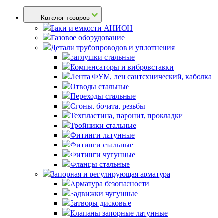
Каталог товаров
Баки и емкости АНИОН
Газовое оборудование
Детали трубопроводов и уплотнения
Заглушки стальные
Компенсаторы и вибровставки
Лента ФУМ, лен сантехнический, каболка
Отводы стальные
Переходы стальные
Сгоны, бочата, резьбы
Техпластина, паронит, прокладки
Тройники стальные
Фитинги латунные
Фитинги стальные
Фитинги чугунные
Фланцы стальные
Запорная и регулирующая арматура
Арматура безопасности
Задвижки чугунные
Затворы дисковые
Клапаны запорные латунные