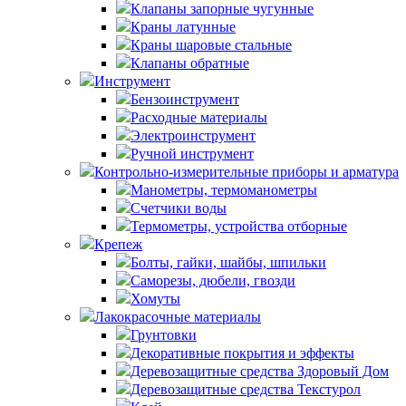
Клапаны запорные чугунные
Краны латунные
Краны шаровые стальные
Клапаны обратные
Инструмент
Бензоинструмент
Расходные материалы
Электроинструмент
Ручной инструмент
Контрольно-измерительные приборы и арматура
Манометры, термоманометры
Счетчики воды
Термометры, устройства отборные
Крепеж
Болты, гайки, шайбы, шпильки
Саморезы, дюбели, гвозди
Хомуты
Лакокрасочные материалы
Грунтовки
Декоративные покрытия и эффекты
Деревозащитные средства Здоровый Дом
Деревозащитные средства Текстурол