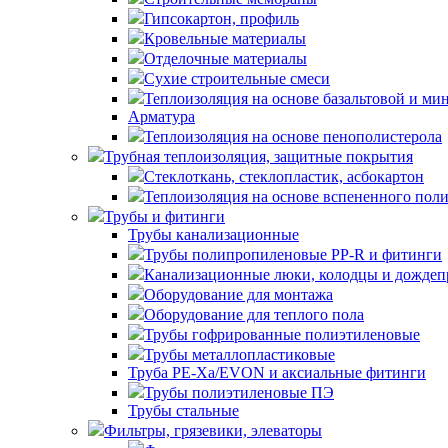
Гипсокартон, профиль
Кровельные материалы
Отделочные материалы
Сухие строительные смеси
Теплоизоляция на основе базальтовой и ми
Арматура
Теплоизоляция на основе пенополистерола
Трубная теплоизоляция, защитные покрытия
Стеклоткань, стеклопластик, асбокартон
Теплоизоляция на основе вспененного пол
Трубы и фитинги
Трубы канализационные
Трубы полипропиленовые PP-R и фитинги
Канализационные люки, колодцы и дожде
Оборудование для монтажа
Оборудование для теплого пола
Трубы гофрированные полиэтиленовые
Трубы металлопластиковые
Труба PE-Xa/EVON и аксиальные фитинги
Трубы полиэтиленовые ПЭ
Трубы стальные
Фильтры, грязевики, элеваторы