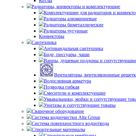
Котлы
Радиаторы, конвекторы и комплектующие
Комплектующие для радиаторов и конвекто
Радиаторы алюминиевые
Радиаторы биметаллические
Радиаторы чугунные
Конвекторы
Сантехника
Антивандальная сантехника
Биде, писсуары, чаши
Ванны, душевые поддоны и сопутствующие
Вентиляторы, вентиляционные решетк
Водосливная арматура
Подводка гибкая
Смесители и комплектующие
Умывальники, мойки и сопутствующие тов
Унитазы и сопутствующие товары
Сварочное оборудование
Система водоочистки Alta Group
Система поверхностного водоотвода
Строительные материалы
Строительные мембраны