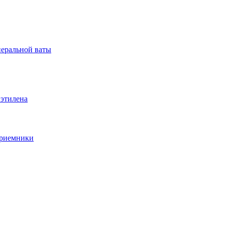
неральной ваты
иэтилена
приемники