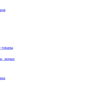
ров
 товары
и, лючки
ары