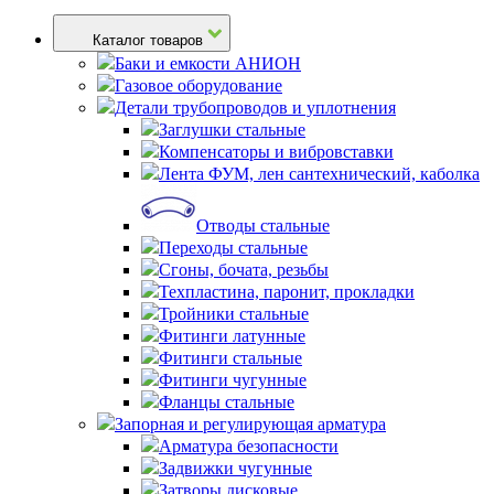
Каталог товаров
Баки и емкости АНИОН
Газовое оборудование
Детали трубопроводов и уплотнения
Заглушки стальные
Компенсаторы и вибровставки
Лента ФУМ, лен сантехнический, каболка
Отводы стальные
Переходы стальные
Сгоны, бочата, резьбы
Техпластина, паронит, прокладки
Тройники стальные
Фитинги латунные
Фитинги стальные
Фитинги чугунные
Фланцы стальные
Запорная и регулирующая арматура
Арматура безопасности
Задвижки чугунные
Затворы дисковые