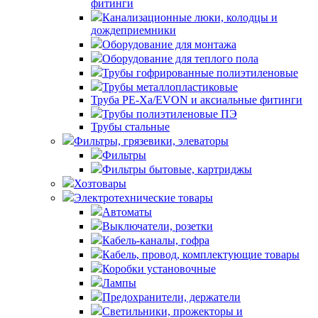
фитинги
Канализационные люки, колодцы и
дождеприемники
Оборудование для монтажа
Оборудование для теплого пола
Трубы гофрированные полиэтиленовые
Трубы металлопластиковые
Труба PE-Xa/EVON и аксиальные фитинги
Трубы полиэтиленовые ПЭ
Трубы стальные
Фильтры, грязевики, элеваторы
Фильтры
Фильтры бытовые, картриджы
Хозтовары
Электротехнические товары
Автоматы
Выключатели, розетки
Кабель-каналы, гофра
Кабель, провод, комплектующие товары
Коробки установочные
Лампы
Предохранители, держатели
Светильники, прожекторы и