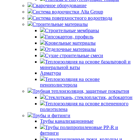
Сварочное оборудование
Система водоочистки Alta Group
Система поверхностного водоотвода
Строительные материалы
Строительные мембраны
Гипсокартон, профиль
Кровельные материалы
Отделочные материалы
Сухие строительные смеси
Теплоизоляция на основе базальтовой и
минеральной ваты
Арматура
Теплоизоляция на основе
пенополистерола
Трубная теплоизоляция, защитные покрытия
Стеклоткань, стеклопластик, асбокартон
Теплоизоляция на основе вспененного
полиэтилена
Трубы и фитинги
Трубы канализационные
Трубы полипропиленовые PP-R и
фитинги
Канализационные люки, колодцы и