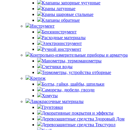
Клапаны запорные чугунные
Краны латунные
Краны шаровые стальные
Клапаны обратные
Инструмент
Бензоинструмент
Расходные материалы
Электроинструмент
Ручной инструмент
Контрольно-измерительные приборы и арматура
Манометры, термоманометры
Счетчики воды
Термометры, устройства отборные
Крепеж
Болты, гайки, шайбы, шпильки
Саморезы, дюбели, гвозди
Хомуты
Лакокрасочные материалы
Грунтовки
Декоративные покрытия и эффекты
Деревозащитные средства Здоровый Дом
Деревозащитные средства Текстурол