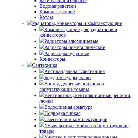
Баки расширительные
Водонагреватели
Комплектующие
Котлы
Радиаторы, конвекторы и комплектующие
Комплектующие для радиаторов и
конвекторов
Радиаторы алюминиевые
Радиаторы биметаллические
Радиаторы чугунные
Конвекторы
Сантехника
Антивандальная сантехника
Биде, писсуары, чаши
Ванны, душевые поддоны и
сопутствующие товары
Вентиляторы, вентиляционные решетки,
лючки
Водосливная арматура
Подводка гибкая
Смесители и комплектующие
Умывальники, мойки и сопутствующие
товары
Унитазы и сопутствующие товары