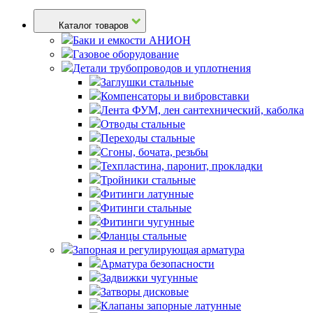
Каталог товаров
Баки и емкости АНИОН
Газовое оборудование
Детали трубопроводов и уплотнения
Заглушки стальные
Компенсаторы и вибровставки
Лента ФУМ, лен сантехнический, каболка
Отводы стальные
Переходы стальные
Сгоны, бочата, резьбы
Техпластина, паронит, прокладки
Тройники стальные
Фитинги латунные
Фитинги стальные
Фитинги чугунные
Фланцы стальные
Запорная и регулирующая арматура
Арматура безопасности
Задвижки чугунные
Затворы дисковые
Клапаны запорные латунные