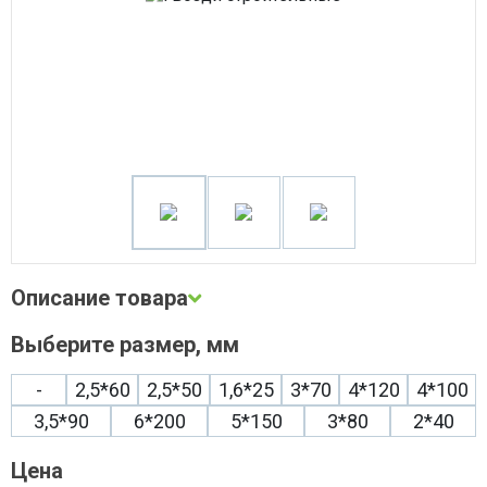
Сварочное оборудование
Система водоочистки Alta Group
Система поверхностного водоотвода
Строительные материалы
Трубная теплоизоляция, защитные покрытия
Трубы и фитинги
Фильтры, грязевики, элеваторы
Хозтовары
Электротехнические товары
Описание товара
Выберите размер, мм
Описание и фото товара, технические характеристики, габариты,
внешний вид и цвет, страна производства, а также сертификаты
и паспорта носят справочный характер и основываются на последних
-
2,5*60
2,5*50
1,6*25
3*70
4*120
4*100
доступных сведениях от производителя. Производитель оставляет
за собой право изменить параметры без предварительного
3,5*90
6*200
5*150
3*80
2*40
уведомления продавца. Предложение не является публичной
офертой.
Цена