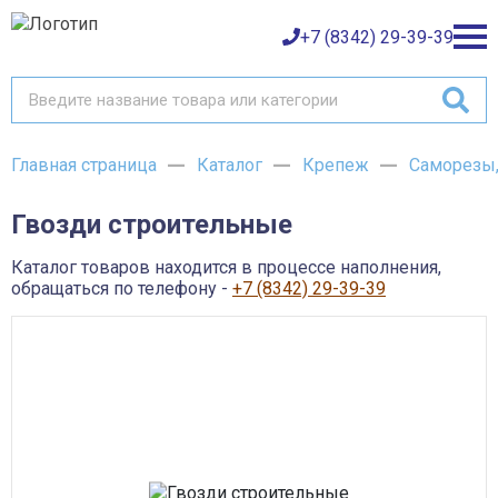
+7 (8342) 29-39-39
Главная страница
Каталог
Крепеж
Саморезы,
Каталог товаров
Гвозди строительные
О компании
Баки и емкости АНИОН
Газовое оборудование
Каталог товаров находится в процессе наполнения,
Детали трубопроводов и уплотнения
Оплата
обращаться по телефону -
+7 (8342) 29-39-39
Запорная и регулирующая арматура
Инструмент
Контрольно-измерительные приборы и арматура
Доставка
Крепеж
Лакокрасочные материалы
Возврат товара
Насосное оборудование
Пожарное оборудование
Отопительное оборудование
Контакты
Радиаторы, конвекторы и комплектующие
Сантехника