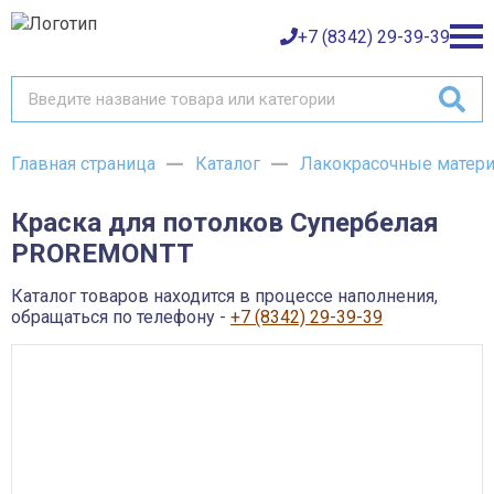
+7 (8342) 29-39-39
Главная страница
Каталог
Лакокрасочные матер
Каталог товаров
Краска для потолков Супербелая
О компании
Баки и емкости АНИОН
PROREMONTT
Газовое оборудование
Детали трубопроводов и уплотнения
Оплата
Запорная и регулирующая арматура
Каталог товаров находится в процессе наполнения,
Инструмент
обращаться по телефону -
+7 (8342) 29-39-39
Контрольно-измерительные приборы и арматура
Доставка
Крепеж
Лакокрасочные материалы
Возврат товара
Насосное оборудование
Пожарное оборудование
Отопительное оборудование
Контакты
Радиаторы, конвекторы и комплектующие
Сантехника