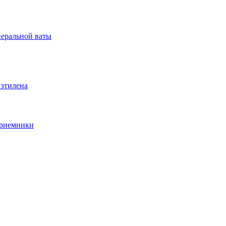
неральной ваты
иэтилена
приемники