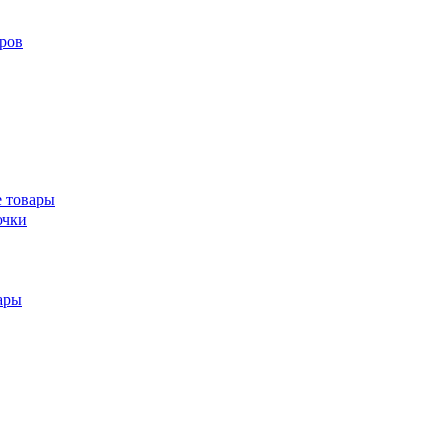
ров
 товары
ючки
ары