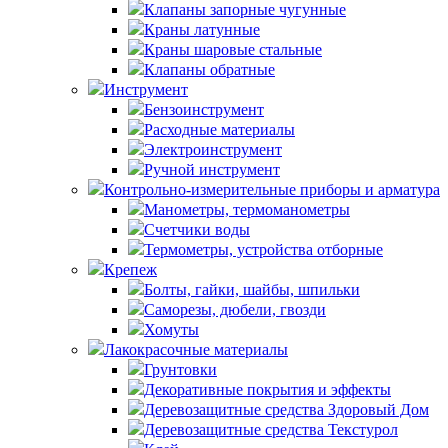
Клапаны запорные чугунные
Краны латунные
Краны шаровые стальные
Клапаны обратные
Инструмент
Бензоинструмент
Расходные материалы
Электроинструмент
Ручной инструмент
Контрольно-измерительные приборы и арматура
Манометры, термоманометры
Счетчики воды
Термометры, устройства отборные
Крепеж
Болты, гайки, шайбы, шпильки
Саморезы, дюбели, гвозди
Хомуты
Лакокрасочные материалы
Грунтовки
Декоративные покрытия и эффекты
Деревозащитные средства Здоровый Дом
Деревозащитные средства Текстурол