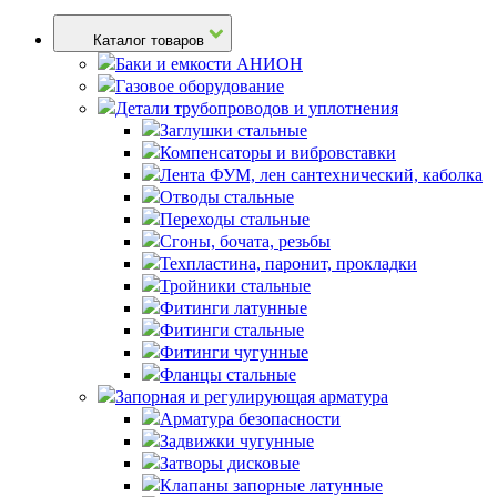
Каталог товаров
Баки и емкости АНИОН
Газовое оборудование
Детали трубопроводов и уплотнения
Заглушки стальные
Компенсаторы и вибровставки
Лента ФУМ, лен сантехнический, каболка
Отводы стальные
Переходы стальные
Сгоны, бочата, резьбы
Техпластина, паронит, прокладки
Тройники стальные
Фитинги латунные
Фитинги стальные
Фитинги чугунные
Фланцы стальные
Запорная и регулирующая арматура
Арматура безопасности
Задвижки чугунные
Затворы дисковые
Клапаны запорные латунные