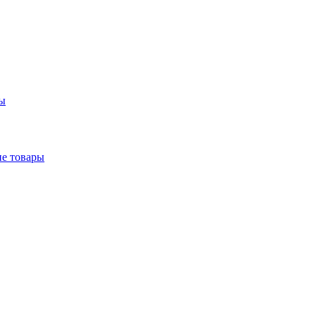
ры
е товары