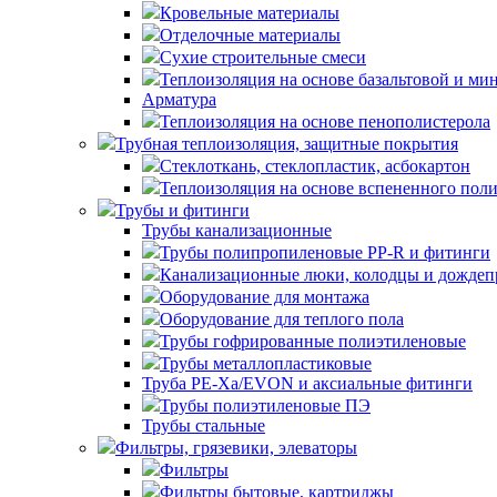
Кровельные материалы
Отделочные материалы
Сухие строительные смеси
Теплоизоляция на основе базальтовой и ми
Арматура
Теплоизоляция на основе пенополистерола
Трубная теплоизоляция, защитные покрытия
Стеклоткань, стеклопластик, асбокартон
Теплоизоляция на основе вспененного пол
Трубы и фитинги
Трубы канализационные
Трубы полипропиленовые PP-R и фитинги
Канализационные люки, колодцы и дожде
Оборудование для монтажа
Оборудование для теплого пола
Трубы гофрированные полиэтиленовые
Трубы металлопластиковые
Труба PE-Xa/EVON и аксиальные фитинги
Трубы полиэтиленовые ПЭ
Трубы стальные
Фильтры, грязевики, элеваторы
Фильтры
Фильтры бытовые, картриджы