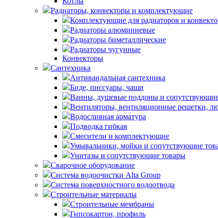
Котлы
Радиаторы, конвекторы и комплектующие
Комплектующие для радиаторов и конвекто
Радиаторы алюминиевые
Радиаторы биметаллические
Радиаторы чугунные
Конвекторы
Сантехника
Антивандальная сантехника
Биде, писсуары, чаши
Ванны, душевые поддоны и сопутствующие
Вентиляторы, вентиляционные решетки, л
Водосливная арматура
Подводка гибкая
Смесители и комплектующие
Умывальники, мойки и сопутствующие тов
Унитазы и сопутствующие товары
Сварочное оборудование
Система водоочистки Alta Group
Система поверхностного водоотвода
Строительные материалы
Строительные мембраны
Гипсокартон, профиль