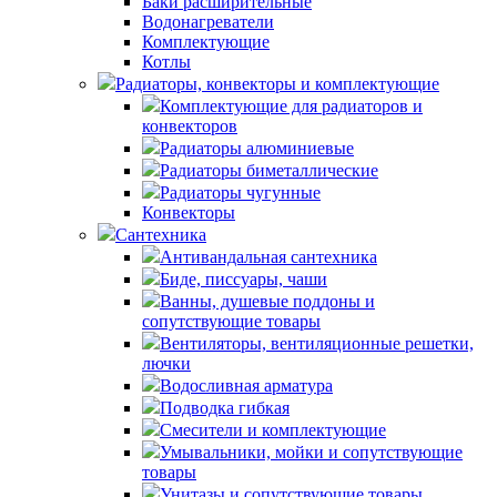
Баки расширительные
Водонагреватели
Комплектующие
Котлы
Радиаторы, конвекторы и комплектующие
Комплектующие для радиаторов и
конвекторов
Радиаторы алюминиевые
Радиаторы биметаллические
Радиаторы чугунные
Конвекторы
Сантехника
Антивандальная сантехника
Биде, писсуары, чаши
Ванны, душевые поддоны и
сопутствующие товары
Вентиляторы, вентиляционные решетки,
лючки
Водосливная арматура
Подводка гибкая
Смесители и комплектующие
Умывальники, мойки и сопутствующие
товары
Унитазы и сопутствующие товары