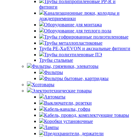
Трубы полипропиленовые PP-R и
фитинги
Канализационные люки, колодцы и
дождеприемники
Оборудование для монтажа
Оборудование для теплого пола
Трубы гофрированные полиэтиленовые
Трубы металлопластиковые
Труба PE-Xa/EVON и аксиальные фитинги
Трубы полиэтиленовые ПЭ
Трубы стальные
Фильтры, грязевики, элеваторы
Фильтры
Фильтры бытовые, картриджы
Хозтовары
Электротехнические товары
Автоматы
Выключатели, розетки
Кабель-каналы, гофра
Кабель, провод, комплектующие товары
Коробки установочные
Лампы
Предохранители, держатели