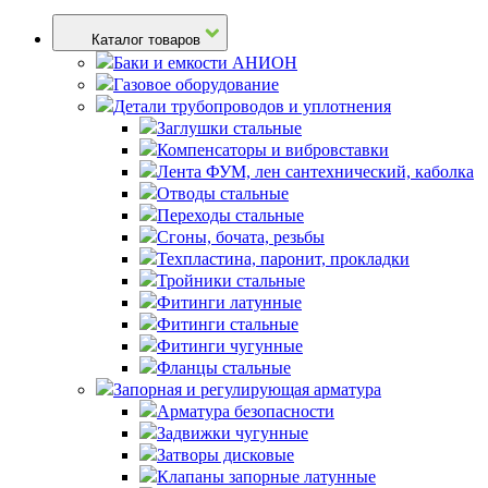
Каталог товаров
Баки и емкости АНИОН
Газовое оборудование
Детали трубопроводов и уплотнения
Заглушки стальные
Компенсаторы и вибровставки
Лента ФУМ, лен сантехнический, каболка
Отводы стальные
Переходы стальные
Сгоны, бочата, резьбы
Техпластина, паронит, прокладки
Тройники стальные
Фитинги латунные
Фитинги стальные
Фитинги чугунные
Фланцы стальные
Запорная и регулирующая арматура
Арматура безопасности
Задвижки чугунные
Затворы дисковые
Клапаны запорные латунные