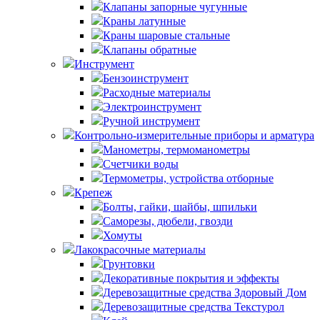
Клапаны запорные чугунные
Краны латунные
Краны шаровые стальные
Клапаны обратные
Инструмент
Бензоинструмент
Расходные материалы
Электроинструмент
Ручной инструмент
Контрольно-измерительные приборы и арматура
Манометры, термоманометры
Счетчики воды
Термометры, устройства отборные
Крепеж
Болты, гайки, шайбы, шпильки
Саморезы, дюбели, гвозди
Хомуты
Лакокрасочные материалы
Грунтовки
Декоративные покрытия и эффекты
Деревозащитные средства Здоровый Дом
Деревозащитные средства Текстурол