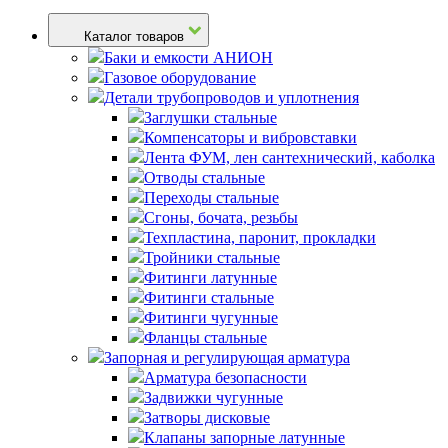
Каталог товаров
Баки и емкости АНИОН
Газовое оборудование
Детали трубопроводов и уплотнения
Заглушки стальные
Компенсаторы и вибровставки
Лента ФУМ, лен сантехнический, каболка
Отводы стальные
Переходы стальные
Сгоны, бочата, резьбы
Техпластина, паронит, прокладки
Тройники стальные
Фитинги латунные
Фитинги стальные
Фитинги чугунные
Фланцы стальные
Запорная и регулирующая арматура
Арматура безопасности
Задвижки чугунные
Затворы дисковые
Клапаны запорные латунные