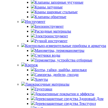
Клапаны запорные чугунные
Краны латунные
Краны шаровые стальные
Клапаны обратные
Инструмент
Бензоинструмент
Расходные материалы
Электроинструмент
Ручной инструмент
Контрольно-измерительные приборы и арматура
Манометры, термоманометры
Счетчики воды
Термометры, устройства отборные
Крепеж
Болты, гайки, шайбы, шпильки
Саморезы, дюбели, гвозди
Хомуты
Лакокрасочные материалы
Грунтовки
Декоративные покрытия и эффекты
Деревозащитные средства Здоровый Дом
Деревозащитные средства Текстурол