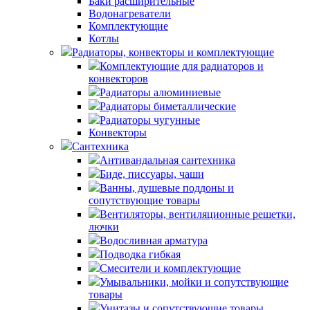
Баки расширительные
Водонагреватели
Комплектующие
Котлы
Радиаторы, конвекторы и комплектующие
Комплектующие для радиаторов и
конвекторов
Радиаторы алюминиевые
Радиаторы биметаллические
Радиаторы чугунные
Конвекторы
Сантехника
Антивандальная сантехника
Биде, писсуары, чаши
Ванны, душевые поддоны и
сопутствующие товары
Вентиляторы, вентиляционные решетки,
лючки
Водосливная арматура
Подводка гибкая
Смесители и комплектующие
Умывальники, мойки и сопутствующие
товары
Унитазы и сопутствующие товары