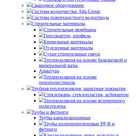
Сварочное оборудование
Система водоочистки Alta Group
Система поверхностного водоотвода
Строительные материалы
Строительные мембраны
Гипсокартон, профиль
Кровельные материалы
Отделочные материалы
Сухие строительные смеси
Теплоизоляция на основе базальтовой и
минеральной ваты
Арматура
Теплоизоляция на основе
пенополистерола
Трубная теплоизоляция, защитные покрытия
Стеклоткань, стеклопластик, асбокартон
Теплоизоляция на основе вспененного
полиэтилена
Трубы и фитинги
Трубы канализационные
Трубы полипропиленовые PP-R и
фитинги
Канализационные люки, колодцы и