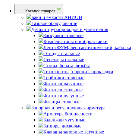
Каталог товаров
Баки и емкости АНИОН
Газовое оборудование
Детали трубопроводов и уплотнения
Заглушки стальные
Компенсаторы и вибровставки
Лента ФУМ, лен сантехнический, каболка
Отводы стальные
Переходы стальные
Сгоны, бочата, резьбы
Техпластина, паронит, прокладки
Тройники стальные
Фитинги латунные
Фитинги стальные
Фитинги чугунные
Фланцы стальные
Запорная и регулирующая арматура
Арматура безопасности
Задвижки чугунные
Затворы дисковые
Клапаны запорные латунные