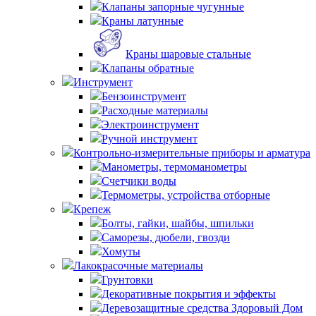
Клапаны запорные чугунные
Краны латунные
Краны шаровые стальные
Клапаны обратные
Инструмент
Бензоинструмент
Расходные материалы
Электроинструмент
Ручной инструмент
Контрольно-измерительные приборы и арматура
Манометры, термоманометры
Счетчики воды
Термометры, устройства отборные
Крепеж
Болты, гайки, шайбы, шпильки
Саморезы, дюбели, гвозди
Хомуты
Лакокрасочные материалы
Грунтовки
Декоративные покрытия и эффекты
Деревозащитные средства Здоровый Дом