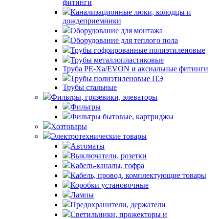
фитинги
Канализационные люки, колодцы и
дождеприемники
Оборудование для монтажа
Оборудование для теплого пола
Трубы гофрированные полиэтиленовые
Трубы металлопластиковые
Труба PE-Xa/EVON и аксиальные фитинги
Трубы полиэтиленовые ПЭ
Трубы стальные
Фильтры, грязевики, элеваторы
Фильтры
Фильтры бытовые, картриджы
Хозтовары
Электротехнические товары
Автоматы
Выключатели, розетки
Кабель-каналы, гофра
Кабель, провод, комплектующие товары
Коробки установочные
Лампы
Предохранители, держатели
Светильники, прожекторы и