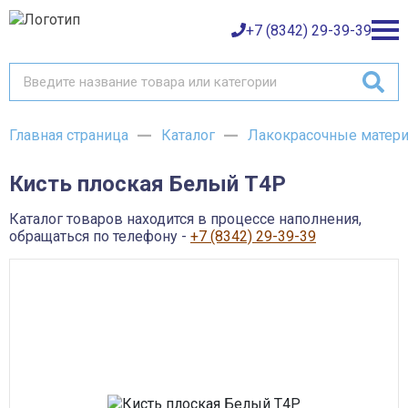
+7 (8342) 29-39-39
Главная страница
Каталог
Лакокрасочные матер
Каталог товаров
Кисть плоская Белый T4P
О компании
Баки и емкости АНИОН
Газовое оборудование
Каталог товаров находится в процессе наполнения,
Детали трубопроводов и уплотнения
Оплата
обращаться по телефону -
+7 (8342) 29-39-39
Запорная и регулирующая арматура
Инструмент
Контрольно-измерительные приборы и арматура
Доставка
Крепеж
Лакокрасочные материалы
Возврат товара
Насосное оборудование
Пожарное оборудование
Отопительное оборудование
Контакты
Радиаторы, конвекторы и комплектующие
Сантехника