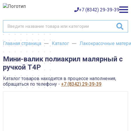
+7 (8342) 29-39-39
Главная страница
Каталог
Лакокрасочные матер
Каталог товаров
Мини-валик полиакрил малярный с
О компании
Баки и емкости АНИОН
ручкой Т4Р
Газовое оборудование
Детали трубопроводов и уплотнения
Оплата
Запорная и регулирующая арматура
Каталог товаров находится в процессе наполнения,
Инструмент
обращаться по телефону -
+7 (8342) 29-39-39
Контрольно-измерительные приборы и арматура
Доставка
Крепеж
Лакокрасочные материалы
Возврат товара
Насосное оборудование
Пожарное оборудование
Отопительное оборудование
Контакты
Радиаторы, конвекторы и комплектующие
Сантехника