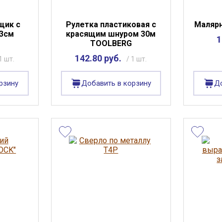
щик с
Рулетка пластиковая с
Маляр
23см
красящим шнуром 30м
1
TOOLBERG
142.80 руб.
1 шт.
/ 1 шт.
рзину
Добавить в корзину
До