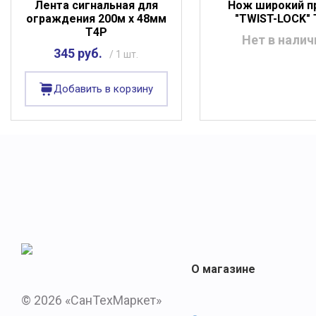
Лента сигнальная для
Нож широкий п
ограждения 200м х 48мм
"TWIST-LOCK"
Т4Р
Нет в налич
345 руб.
/ 1 шт.
Добавить в корзину
О магазине
© 2026 «СанТехМаркет»