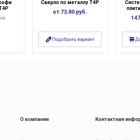
рофи
Сверло по металлу Т4Р
Систе
 T4P
плит
от 73.80 руб.
ии
147
Подобрать вариант
До
О компании
Контактная инфо