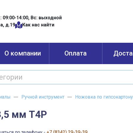
б: 09:00-14:00, Вс: выходной
а, д.19
Как нас найти
О компании
Оплата
Доста
иалы
Ручной инструмент
Ножовка по гипсокартону
3,5 мм Т4Р
щаться по телефону -
+7 (8342) 29-39-39