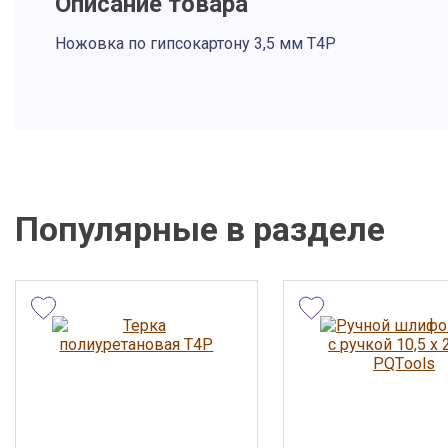
Описание товара
Ножовка по гипсокартону 3,5 мм Т4Р
Описание и фото товара, технические характеристики, габарит
вид и цвет, страна производства, а также сертификаты и паспор
справочный характер и основываются на последних доступных
от производителя. Производитель оставляет за собой право из
параметры без предварительного уведомления продавца. Пре
не является публичной офертой.
Популярные в разделе