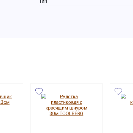
Тип
ы, внешний
та носят
 сведениях
менить
дложение