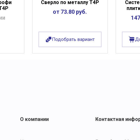
рофи
Сверло по металлу Т4Р
Систе
 T4P
плит
от 73.80 руб.
ии
147
Подобрать вариант
До
О компании
Контактная инфо