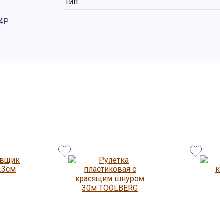
Тип
Т4Р
ы, внешний
та носят
 сведениях
менить
дложение