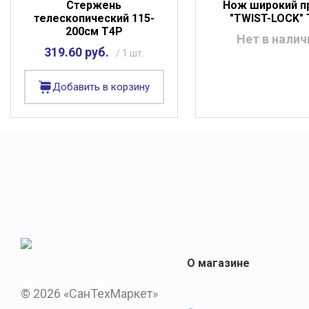
Стержень
Нож широкий п
телескопический 115-
"TWIST-LOCK"
200см T4P
Нет в налич
319.60 руб.
/ 1 шт.
Добавить в корзину
О магазине
© 2026 «СанТехМаркет»