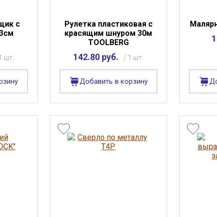
щик с
Рулетка пластиковая с
Маляр
23см
красящим шнуром 30м
1
TOOLBERG
142.80 руб.
1 шт.
/ 1 шт.
рзину
Добавить в корзину
До