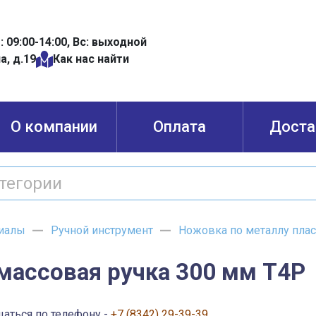
б: 09:00-14:00, Вс: выходной
а, д.19
Как нас найти
О компании
Оплата
Доста
иалы
Ручной инструмент
Ножовка по металлу плас
массовая ручка 300 мм Т4Р
щаться по телефону -
+7 (8342) 29-39-39