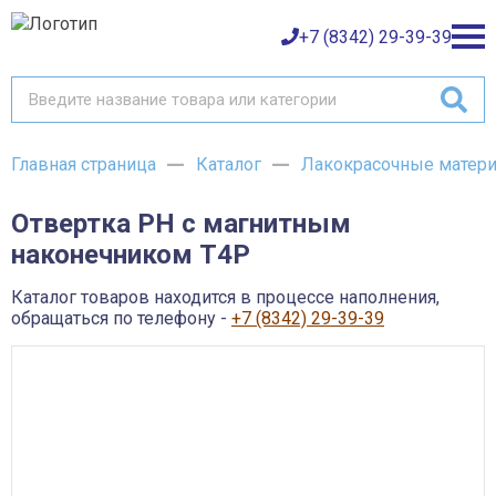
+7 (8342) 29-39-39
Главная страница
Каталог
Лакокрасочные матер
Каталог товаров
Отвертка PH с магнитным
О компании
Баки и емкости АНИОН
наконечником T4P
Газовое оборудование
Детали трубопроводов и уплотнения
Оплата
Запорная и регулирующая арматура
Каталог товаров находится в процессе наполнения,
Инструмент
обращаться по телефону -
+7 (8342) 29-39-39
Контрольно-измерительные приборы и арматура
Доставка
Крепеж
Лакокрасочные материалы
Возврат товара
Насосное оборудование
Пожарное оборудование
Отопительное оборудование
Контакты
Радиаторы, конвекторы и комплектующие
Сантехника