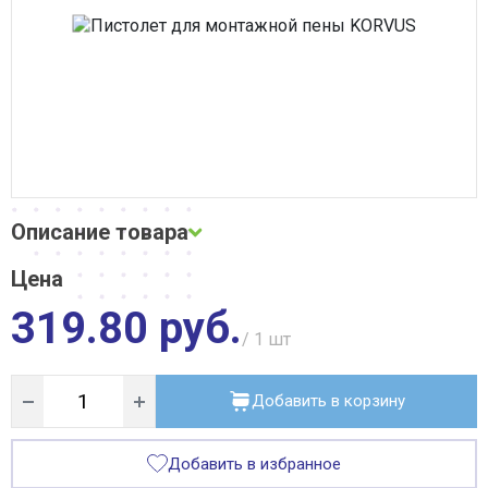
Сварочное оборудование
Система водоочистки Alta Group
Система поверхностного водоотвода
Строительные материалы
Трубная теплоизоляция, защитные покрытия
Трубы и фитинги
Фильтры, грязевики, элеваторы
Хозтовары
Электротехнические товары
Описание товара
Цена
Описание и фото товара, технические характеристики, габариты,
внешний вид и цвет, страна производства, а также сертификаты
319.80 руб.
и паспорта носят справочный характер и основываются на последних
доступных сведениях от производителя. Производитель оставляет
/ 1
шт
за собой право изменить параметры без предварительного
уведомления продавца. Предложение не является публичной
офертой.
Добавить в корзину
Добавить в избранное