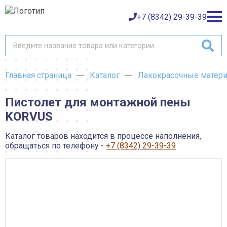
+7 (8342) 29-39-39
Главная страница
Каталог
Лакокрасочные матер
Каталог товаров
Пистолет для монтажной пены
О компании
Баки и емкости АНИОН
KORVUS
Газовое оборудование
Детали трубопроводов и уплотнения
Оплата
Запорная и регулирующая арматура
Каталог товаров находится в процессе наполнения,
Инструмент
обращаться по телефону -
+7 (8342) 29-39-39
Контрольно-измерительные приборы и арматура
Доставка
Крепеж
Лакокрасочные материалы
Возврат товара
Насосное оборудование
Пожарное оборудование
Отопительное оборудование
Контакты
Радиаторы, конвекторы и комплектующие
Сантехника