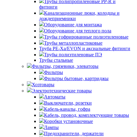
Трубы полипропиленовые PP-R и
фитинги
Канализационные люки, колодцы и
дождеприемники
Оборудование для монтажа
Оборудование для теплого пола
Трубы гофрированные полиэтиленовые
Трубы металлопластиковые
Труба PE-Xa/EVON и аксиальные фитинги
Трубы полиэтиленовые ПЭ
Трубы стальные
Фильтры, грязевики, элеваторы
Фильтры
Фильтры бытовые, картриджы
Хозтовары
Электротехнические товары
Автоматы
Выключатели, розетки
Кабель-каналы, гофра
Кабель, провод, комплектующие товары
Коробки установочные
Лампы
Предохранители, держатели