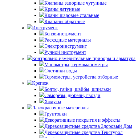
Клапаны запорные чугунные
Краны латунные
Краны шаровые стальные
Клапаны обратные
Инструмент
Бензоинструмент
Расходные материалы
Электроинструмент
Ручной инструмент
Контрольно-измерительные приборы и арматура
Манометры, термоманометры
Счетчики воды
Термометры, устройства отборные
Крепеж
Болты, гайки, шайбы, шпильки
Саморезы, дюбели, гвозди
Хомуты
Лакокрасочные материалы
Грунтовки
Декоративные покрытия и эффекты
Деревозащитные средства Здоровый Дом
Деревозащитные средства Текстурол