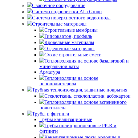
Сварочное оборудование
Система водоочистки Alta Group
Система поверхностного водоотвода
Строительные материалы
Строительные мембраны
Гипсокартон, профиль
Кровельные материалы
Отделочные материалы
Сухие строительные смеси
Теплоизоляция на основе базальтовой и
минеральной ваты
Арматура
Теплоизоляция на основе
пенополистерола
Трубная теплоизоляция, защитные покрытия
Стеклоткань, стеклопластик, асбокартон
Теплоизоляция на основе вспененного
полиэтилена
Трубы и фитинги
Трубы канализационные
Трубы полипропиленовые PP-R и
фитинги
Канализационные люки, колодцы и