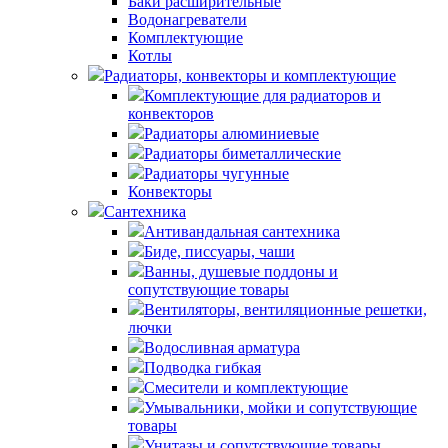
Баки расширительные
Водонагреватели
Комплектующие
Котлы
Радиаторы, конвекторы и комплектующие
Комплектующие для радиаторов и
конвекторов
Радиаторы алюминиевые
Радиаторы биметаллические
Радиаторы чугунные
Конвекторы
Сантехника
Антивандальная сантехника
Биде, писсуары, чаши
Ванны, душевые поддоны и
сопутствующие товары
Вентиляторы, вентиляционные решетки,
лючки
Водосливная арматура
Подводка гибкая
Смесители и комплектующие
Умывальники, мойки и сопутствующие
товары
Унитазы и сопутствующие товары