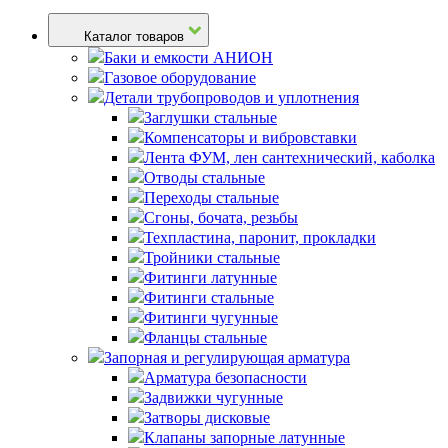
Каталог товаров
Баки и емкости АНИОН
Газовое оборудование
Детали трубопроводов и уплотнения
Заглушки стальные
Компенсаторы и вибровставки
Лента ФУМ, лен сантехнический, каболка
Отводы стальные
Переходы стальные
Сгоны, бочата, резьбы
Техпластина, паронит, прокладки
Тройники стальные
Фитинги латунные
Фитинги стальные
Фитинги чугунные
Фланцы стальные
Запорная и регулирующая арматура
Арматура безопасности
Задвижки чугунные
Затворы дисковые
Клапаны запорные латунные