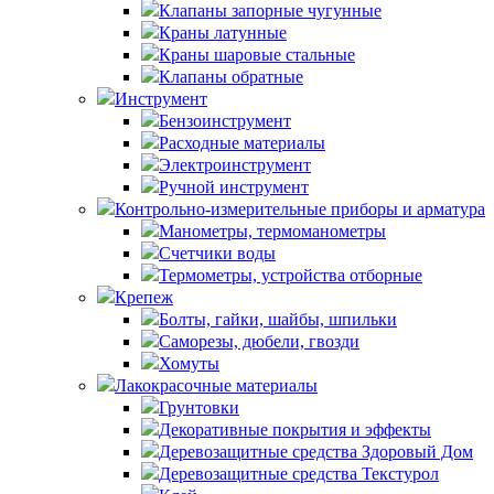
Клапаны запорные чугунные
Краны латунные
Краны шаровые стальные
Клапаны обратные
Инструмент
Бензоинструмент
Расходные материалы
Электроинструмент
Ручной инструмент
Контрольно-измерительные приборы и арматура
Манометры, термоманометры
Счетчики воды
Термометры, устройства отборные
Крепеж
Болты, гайки, шайбы, шпильки
Саморезы, дюбели, гвозди
Хомуты
Лакокрасочные материалы
Грунтовки
Декоративные покрытия и эффекты
Деревозащитные средства Здоровый Дом
Деревозащитные средства Текстурол