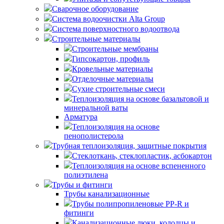
Сварочное оборудование
Система водоочистки Alta Group
Система поверхностного водоотвода
Строительные материалы
Строительные мембраны
Гипсокартон, профиль
Кровельные материалы
Отделочные материалы
Сухие строительные смеси
Теплоизоляция на основе базальтовой и
минеральной ваты
Арматура
Теплоизоляция на основе
пенополистерола
Трубная теплоизоляция, защитные покрытия
Стеклоткань, стеклопластик, асбокартон
Теплоизоляция на основе вспененного
полиэтилена
Трубы и фитинги
Трубы канализационные
Трубы полипропиленовые PP-R и
фитинги
Канализационные люки, колодцы и