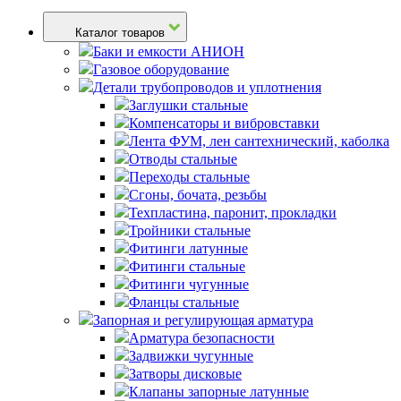
Каталог товаров
Баки и емкости АНИОН
Газовое оборудование
Детали трубопроводов и уплотнения
Заглушки стальные
Компенсаторы и вибровставки
Лента ФУМ, лен сантехнический, каболка
Отводы стальные
Переходы стальные
Сгоны, бочата, резьбы
Техпластина, паронит, прокладки
Тройники стальные
Фитинги латунные
Фитинги стальные
Фитинги чугунные
Фланцы стальные
Запорная и регулирующая арматура
Арматура безопасности
Задвижки чугунные
Затворы дисковые
Клапаны запорные латунные