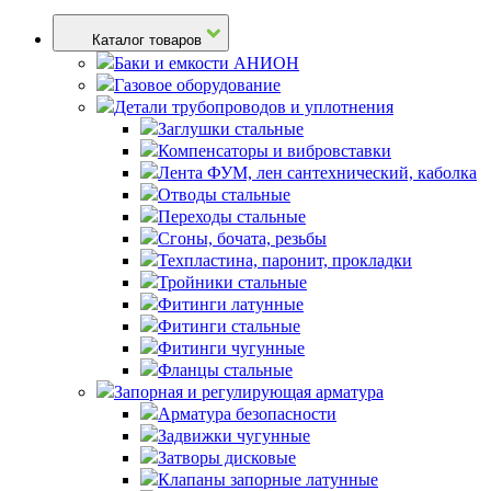
Каталог товаров
Баки и емкости АНИОН
Газовое оборудование
Детали трубопроводов и уплотнения
Заглушки стальные
Компенсаторы и вибровставки
Лента ФУМ, лен сантехнический, каболка
Отводы стальные
Переходы стальные
Сгоны, бочата, резьбы
Техпластина, паронит, прокладки
Тройники стальные
Фитинги латунные
Фитинги стальные
Фитинги чугунные
Фланцы стальные
Запорная и регулирующая арматура
Арматура безопасности
Задвижки чугунные
Затворы дисковые
Клапаны запорные латунные