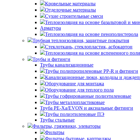
Кровельные материалы
Отделочные материалы
Сухие строительные смеси
Теплоизоляция на основе базальтовой и ми
Арматура
Теплоизоляция на основе пенополистерола
Трубная теплоизоляция, защитные покрытия
Стеклоткань, стеклопластик, асбокартон
Теплоизоляция на основе вспененного пол
Трубы и фитинги
Трубы канализационные
Трубы полипропиленовые PP-R и фитинги
Канализационные люки, колодцы и дожде
Оборудование для монтажа
Оборудование для теплого пола
Трубы гофрированные полиэтиленовые
Трубы металлопластиковые
Труба PE-Xa/EVON и аксиальные фитинги
Трубы полиэтиленовые ПЭ
Трубы стальные
Фильтры, грязевики, элеваторы
Фильтры
Фильтры бытовые, картриджы