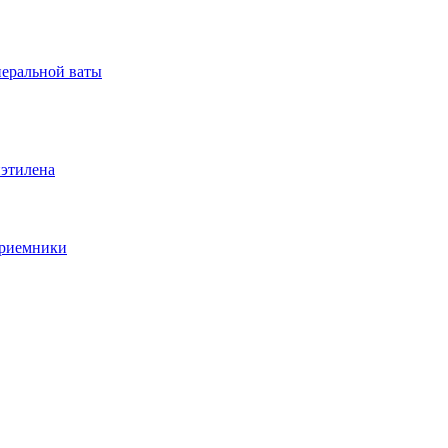
неральной ваты
иэтилена
приемники