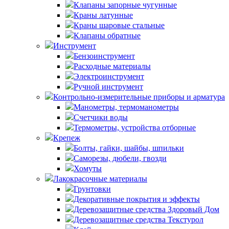
Клапаны запорные чугунные
Краны латунные
Краны шаровые стальные
Клапаны обратные
Инструмент
Бензоинструмент
Расходные материалы
Электроинструмент
Ручной инструмент
Контрольно-измерительные приборы и арматура
Манометры, термоманометры
Счетчики воды
Термометры, устройства отборные
Крепеж
Болты, гайки, шайбы, шпильки
Саморезы, дюбели, гвозди
Хомуты
Лакокрасочные материалы
Грунтовки
Декоративные покрытия и эффекты
Деревозащитные средства Здоровый Дом
Деревозащитные средства Текстурол