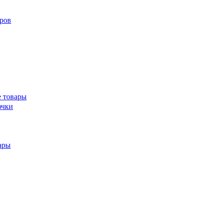
ров
 товары
ючки
ары