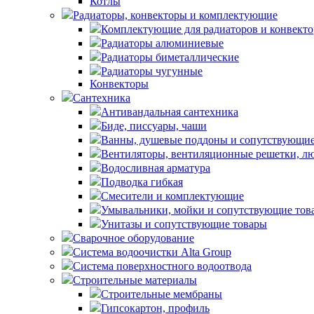
Котлы
Радиаторы, конвекторы и комплектующие
Комплектующие для радиаторов и конвекто
Радиаторы алюминиевые
Радиаторы биметаллические
Радиаторы чугунные
Конвекторы
Сантехника
Антивандальная сантехника
Биде, писсуары, чаши
Ванны, душевые поддоны и сопутствующие
Вентиляторы, вентиляционные решетки, л
Водосливная арматура
Подводка гибкая
Смесители и комплектующие
Умывальники, мойки и сопутствующие тов
Унитазы и сопутствующие товары
Сварочное оборудование
Система водоочистки Alta Group
Система поверхностного водоотвода
Строительные материалы
Строительные мембраны
Гипсокартон, профиль