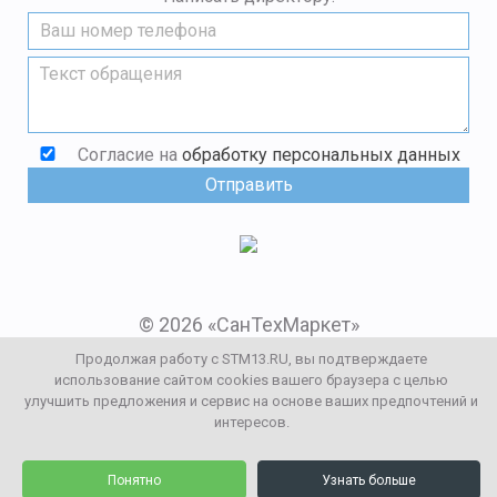
Согласие на
обработку персональных данных
© 2026 «СанТехМаркет»
Мы в социальных сетях:
Продолжая работу с STM13.RU, вы подтверждаете
использование сайтом cookies вашего браузера с целью
улучшить предложения и сервис на основе ваших предпочтений и
интересов.
Заказать звонок
0
0
Каталог
Понятно
Узнать больше
Корзина
Избранное
Профиль
Контакты