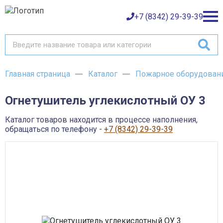
+7 (8342) 29-39-39
Главная страница
Каталог
Пожарное оборудован
Каталог товаров
Огнетушитель углекислотный ОУ 3
О компании
Баки и емкости АНИОН
Газовое оборудование
Каталог товаров находится в процессе наполнения,
Детали трубопроводов и уплотнения
Оплата
обращаться по телефону -
+7 (8342) 29-39-39
Запорная и регулирующая арматура
Инструмент
Контрольно-измерительные приборы и арматура
Доставка
Крепеж
Лакокрасочные материалы
Возврат товара
Насосное оборудование
Пожарное оборудование
Отопительное оборудование
Контакты
Радиаторы, конвекторы и комплектующие
Сантехника