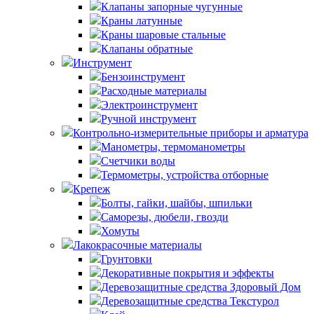
Клапаны запорные чугунные
Краны латунные
Краны шаровые стальные
Клапаны обратные
Инструмент
Бензоинструмент
Расходные материалы
Электроинструмент
Ручной инструмент
Контрольно-измерительные приборы и арматура
Манометры, термоманометры
Счетчики воды
Термометры, устройства отборные
Крепеж
Болты, гайки, шайбы, шпильки
Саморезы, дюбели, гвозди
Хомуты
Лакокрасочные материалы
Грунтовки
Декоративные покрытия и эффекты
Деревозащитные средства Здоровый Дом
Деревозащитные средства Текстурол