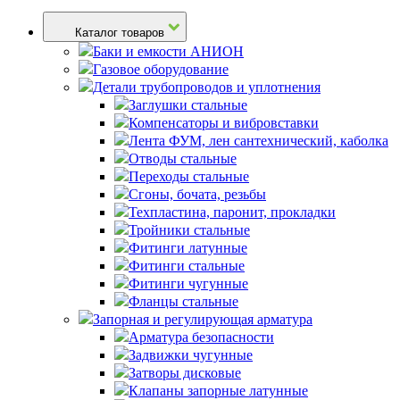
Каталог товаров
Баки и емкости АНИОН
Газовое оборудование
Детали трубопроводов и уплотнения
Заглушки стальные
Компенсаторы и вибровставки
Лента ФУМ, лен сантехнический, каболка
Отводы стальные
Переходы стальные
Сгоны, бочата, резьбы
Техпластина, паронит, прокладки
Тройники стальные
Фитинги латунные
Фитинги стальные
Фитинги чугунные
Фланцы стальные
Запорная и регулирующая арматура
Арматура безопасности
Задвижки чугунные
Затворы дисковые
Клапаны запорные латунные