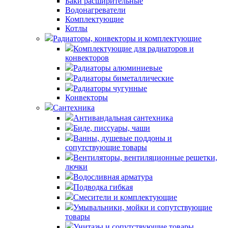
Баки расширительные
Водонагреватели
Комплектующие
Котлы
Радиаторы, конвекторы и комплектующие
Комплектующие для радиаторов и
конвекторов
Радиаторы алюминиевые
Радиаторы биметаллические
Радиаторы чугунные
Конвекторы
Сантехника
Антивандальная сантехника
Биде, писсуары, чаши
Ванны, душевые поддоны и
сопутствующие товары
Вентиляторы, вентиляционные решетки,
лючки
Водосливная арматура
Подводка гибкая
Смесители и комплектующие
Умывальники, мойки и сопутствующие
товары
Унитазы и сопутствующие товары