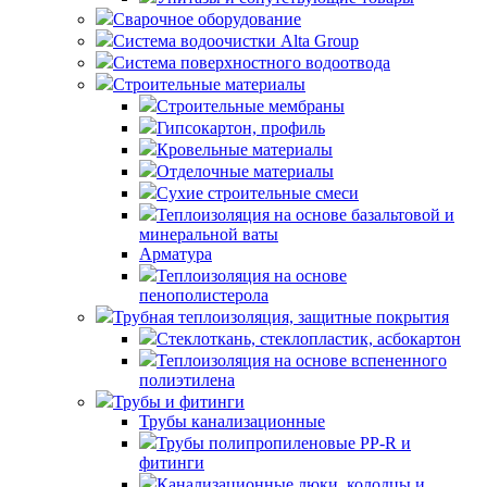
Сварочное оборудование
Система водоочистки Alta Group
Система поверхностного водоотвода
Строительные материалы
Строительные мембраны
Гипсокартон, профиль
Кровельные материалы
Отделочные материалы
Сухие строительные смеси
Теплоизоляция на основе базальтовой и
минеральной ваты
Арматура
Теплоизоляция на основе
пенополистерола
Трубная теплоизоляция, защитные покрытия
Стеклоткань, стеклопластик, асбокартон
Теплоизоляция на основе вспененного
полиэтилена
Трубы и фитинги
Трубы канализационные
Трубы полипропиленовые PP-R и
фитинги
Канализационные люки, колодцы и