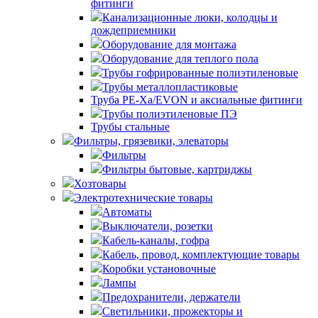
фитинги
Канализационные люки, колодцы и
дождеприемники
Оборудование для монтажа
Оборудование для теплого пола
Трубы гофрированные полиэтиленовые
Трубы металлопластиковые
Труба PE-Xa/EVON и аксиальные фитинги
Трубы полиэтиленовые ПЭ
Трубы стальные
Фильтры, грязевики, элеваторы
Фильтры
Фильтры бытовые, картриджы
Хозтовары
Электротехнические товары
Автоматы
Выключатели, розетки
Кабель-каналы, гофра
Кабель, провод, комплектующие товары
Коробки установочные
Лампы
Предохранители, держатели
Светильники, прожекторы и