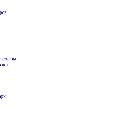
ров
 товары
ючки
ары