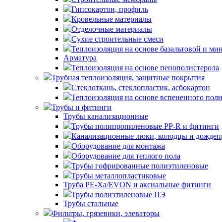
Гипсокартон, профиль
Кровельные материалы
Отделочные материалы
Сухие строительные смеси
Теплоизоляция на основе базальтовой и ми
Арматура
Теплоизоляция на основе пенополистерола
Трубная теплоизоляция, защитные покрытия
Стеклоткань, стеклопластик, асбокартон
Теплоизоляция на основе вспененного пол
Трубы и фитинги
Трубы канализационные
Трубы полипропиленовые PP-R и фитинги
Канализационные люки, колодцы и дожде
Оборудование для монтажа
Оборудование для теплого пола
Трубы гофрированные полиэтиленовые
Трубы металлопластиковые
Труба PE-Xa/EVON и аксиальные фитинги
Трубы полиэтиленовые ПЭ
Трубы стальные
Фильтры, грязевики, элеваторы