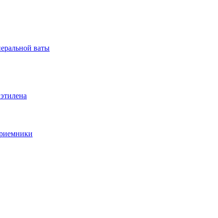
неральной ваты
иэтилена
приемники