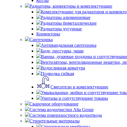
Котлы
Радиаторы, конвекторы и комплектующие
Комплектующие для радиаторов и конвекто
Радиаторы алюминиевые
Радиаторы биметаллические
Радиаторы чугунные
Конвекторы
Сантехника
Антивандальная сантехника
Биде, писсуары, чаши
Ванны, душевые поддоны и сопутствующие
Вентиляторы, вентиляционные решетки, л
Водосливная арматура
Подводка гибкая
Смесители и комплектующие
Умывальники, мойки и сопутствующие тов
Унитазы и сопутствующие товары
Сварочное оборудование
Система водоочистки Alta Group
Система поверхностного водоотвода
Строительные материалы
Строительные мембраны