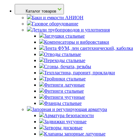
Каталог товаров
Баки и емкости АНИОН
Газовое оборудование
Детали трубопроводов и уплотнения
Заглушки стальные
Компенсаторы и вибровставки
Лента ФУМ, лен сантехнический, каболка
Отводы стальные
Переходы стальные
Сгоны, бочата, резьбы
Техпластина, паронит, прокладки
Тройники стальные
Фитинги латунные
Фитинги стальные
Фитинги чугунные
Фланцы стальные
Запорная и регулирующая арматура
Арматура безопасности
Задвижки чугунные
Затворы дисковые
Клапаны запорные латунные