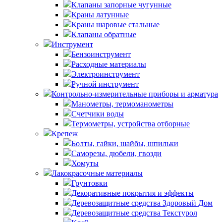
Клапаны запорные чугунные
Краны латунные
Краны шаровые стальные
Клапаны обратные
Инструмент
Бензоинструмент
Расходные материалы
Электроинструмент
Ручной инструмент
Контрольно-измерительные приборы и арматура
Манометры, термоманометры
Счетчики воды
Термометры, устройства отборные
Крепеж
Болты, гайки, шайбы, шпильки
Саморезы, дюбели, гвозди
Хомуты
Лакокрасочные материалы
Грунтовки
Декоративные покрытия и эффекты
Деревозащитные средства Здоровый Дом
Деревозащитные средства Текстурол