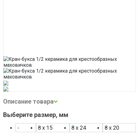
Сварочное оборудование
Система водоочистки Alta Group
Система поверхностного водоотвода
Строительные материалы
Трубная теплоизоляция, защитные покрытия
Трубы и фитинги
Фильтры, грязевики, элеваторы
Хозтовары
Электротехнические товары
Описание товара
Выберите размер, мм
Описание и фото товара, технические характеристики, габариты,
внешний вид и цвет, страна производства, а также сертификаты
и паспорта носят справочный характер и основываются на последних
-
8 х 15
8 х 24
8 х 20
доступных сведениях от производителя. Производитель оставляет
за собой право изменить параметры без предварительного
уведомления продавца. Предложение не является публичной