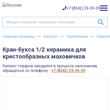
+7 (8342) 29-39-39
Главная страница
Каталог
Сантехника
Смесит
Каталог товаров
Кран-букса 1/2 керамика для
О компании
Баки и емкости АНИОН
крестообразных маховичков
Газовое оборудование
Детали трубопроводов и уплотнения
Оплата
Запорная и регулирующая арматура
Каталог товаров находится в процессе наполнения,
Инструмент
обращаться по телефону -
+7 (8342) 29-39-39
Контрольно-измерительные приборы и арматура
Доставка
Крепеж
Лакокрасочные материалы
Возврат товара
Насосное оборудование
Пожарное оборудование
Отопительное оборудование
Контакты
Радиаторы, конвекторы и комплектующие
Сантехника