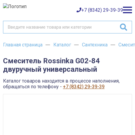
+7 (8342) 29-39-39
Главная страница
Каталог
Сантехника
Смесит
Каталог товаров
Смеситель Rossinka G02-84
О компании
Баки и емкости АНИОН
двуручный универсальный
Газовое оборудование
Детали трубопроводов и уплотнения
Оплата
Запорная и регулирующая арматура
Каталог товаров находится в процессе наполнения,
Инструмент
обращаться по телефону -
+7 (8342) 29-39-39
Контрольно-измерительные приборы и арматура
Доставка
Крепеж
Лакокрасочные материалы
Возврат товара
Насосное оборудование
Пожарное оборудование
Отопительное оборудование
Контакты
Радиаторы, конвекторы и комплектующие
Сантехника