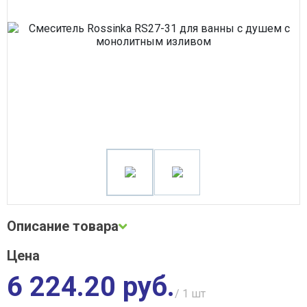
Сварочное оборудование
Система водоочистки Alta Group
Система поверхностного водоотвода
Строительные материалы
Трубная теплоизоляция, защитные покрытия
Трубы и фитинги
Фильтры, грязевики, элеваторы
Хозтовары
Электротехнические товары
Описание товара
Цена
Описание и фото товара, технические характеристики, габариты,
внешний вид и цвет, страна производства, а также сертификаты
6 224.20 руб.
и паспорта носят справочный характер и основываются на последних
доступных сведениях от производителя. Производитель оставляет
/ 1
шт
за собой право изменить параметры без предварительного