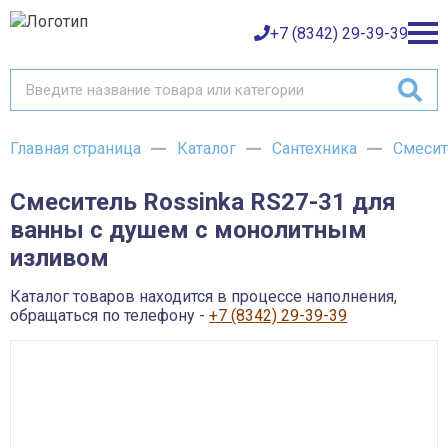
+7 (8342) 29-39-39
Главная страница
Каталог
Сантехника
Смесит
Каталог товаров
Смеситель Rossinka RS27-31 для
О компании
Баки и емкости АНИОН
ванны с душем с монолитным
Газовое оборудование
Детали трубопроводов и уплотнения
изливом
Оплата
Запорная и регулирующая арматура
Инструмент
Каталог товаров находится в процессе наполнения,
Контрольно-измерительные приборы и арматура
Доставка
обращаться по телефону -
+7 (8342) 29-39-39
Крепеж
Лакокрасочные материалы
Возврат товара
Насосное оборудование
Пожарное оборудование
Отопительное оборудование
Контакты
Радиаторы, конвекторы и комплектующие
Сантехника