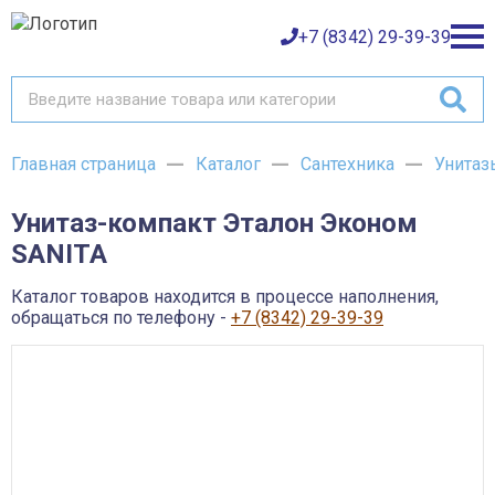
+7 (8342) 29-39-39
Главная страница
Каталог
Сантехника
Унитаз
Каталог товаров
Унитаз-компакт Эталон Эконом
О компании
Баки и емкости АНИОН
SANITA
Газовое оборудование
Детали трубопроводов и уплотнения
Оплата
Запорная и регулирующая арматура
Каталог товаров находится в процессе наполнения,
Инструмент
обращаться по телефону -
+7 (8342) 29-39-39
Контрольно-измерительные приборы и арматура
Доставка
Крепеж
Лакокрасочные материалы
Возврат товара
Насосное оборудование
Пожарное оборудование
Отопительное оборудование
Контакты
Радиаторы, конвекторы и комплектующие
Сантехника