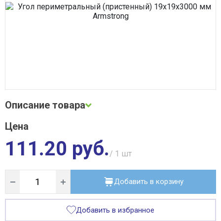
Сварочное оборудование
Система водоочистки Alta Group
Система поверхностного водоотвода
Строительные материалы
Трубная теплоизоляция, защитные покрытия
Трубы и фитинги
Фильтры, грязевики, элеваторы
Хозтовары
Электротехнические товары
Описание товара
Цена
Описание и фото товара, технические характеристики, габариты,
внешний вид и цвет, страна производства, а также сертификаты
111.20 руб.
и паспорта носят справочный характер и основываются на последних
доступных сведениях от производителя. Производитель оставляет
/ 1
шт
за собой право изменить параметры без предварительного
уведомления продавца. Предложение не является публичной
офертой.
Добавить в корзину
Добавить в избранное