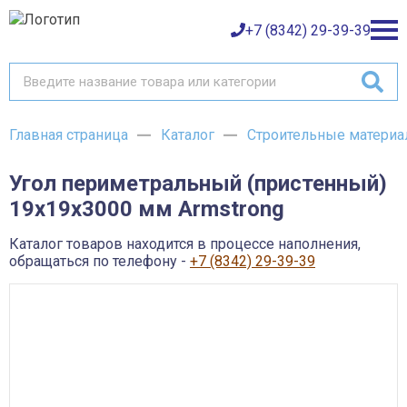
+7 (8342) 29-39-39
Главная страница
Каталог
Строительные матери
Каталог товаров
Угол периметральный (пристенный)
О компании
Баки и емкости АНИОН
19х19х3000 мм Armstrong
Газовое оборудование
Детали трубопроводов и уплотнения
Оплата
Запорная и регулирующая арматура
Каталог товаров находится в процессе наполнения,
Инструмент
обращаться по телефону -
+7 (8342) 29-39-39
Контрольно-измерительные приборы и арматура
Доставка
Крепеж
Лакокрасочные материалы
Возврат товара
Насосное оборудование
Пожарное оборудование
Отопительное оборудование
Контакты
Радиаторы, конвекторы и комплектующие
Сантехника