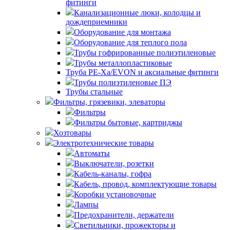
фитинги
Канализационные люки, колодцы и
дождеприемники
Оборудование для монтажа
Оборудование для теплого пола
Трубы гофрированные полиэтиленовые
Трубы металлопластиковые
Труба PE-Xa/EVON и аксиальные фитинги
Трубы полиэтиленовые ПЭ
Трубы стальные
Фильтры, грязевики, элеваторы
Фильтры
Фильтры бытовые, картриджы
Хозтовары
Электротехнические товары
Автоматы
Выключатели, розетки
Кабель-каналы, гофра
Кабель, провод, комплектующие товары
Коробки установочные
Лампы
Предохранители, держатели
Светильники, прожекторы и