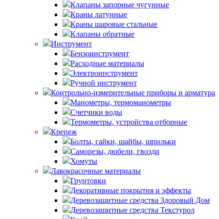
Клапаны запорные чугунные
Краны латунные
Краны шаровые стальные
Клапаны обратные
Инструмент
Бензоинструмент
Расходные материалы
Электроинструмент
Ручной инструмент
Контрольно-измерительные приборы и арматура
Манометры, термоманометры
Счетчики воды
Термометры, устройства отборные
Крепеж
Болты, гайки, шайбы, шпильки
Саморезы, дюбели, гвозди
Хомуты
Лакокрасочные материалы
Грунтовки
Декоративные покрытия и эффекты
Деревозащитные средства Здоровый Дом
Деревозащитные средства Текстурол