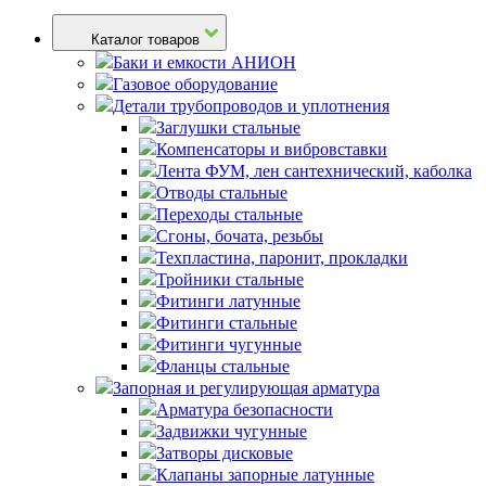
Каталог товаров
Баки и емкости АНИОН
Газовое оборудование
Детали трубопроводов и уплотнения
Заглушки стальные
Компенсаторы и вибровставки
Лента ФУМ, лен сантехнический, каболка
Отводы стальные
Переходы стальные
Сгоны, бочата, резьбы
Техпластина, паронит, прокладки
Тройники стальные
Фитинги латунные
Фитинги стальные
Фитинги чугунные
Фланцы стальные
Запорная и регулирующая арматура
Арматура безопасности
Задвижки чугунные
Затворы дисковые
Клапаны запорные латунные