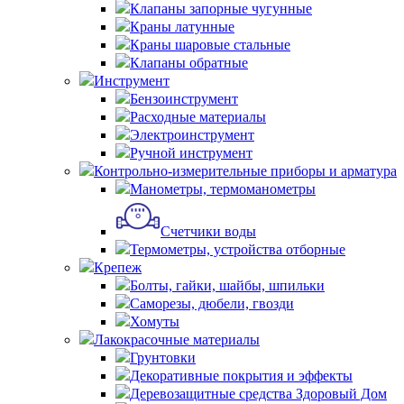
Клапаны запорные чугунные
Краны латунные
Краны шаровые стальные
Клапаны обратные
Инструмент
Бензоинструмент
Расходные материалы
Электроинструмент
Ручной инструмент
Контрольно-измерительные приборы и арматура
Манометры, термоманометры
Счетчики воды
Термометры, устройства отборные
Крепеж
Болты, гайки, шайбы, шпильки
Саморезы, дюбели, гвозди
Хомуты
Лакокрасочные материалы
Грунтовки
Декоративные покрытия и эффекты
Деревозащитные средства Здоровый Дом