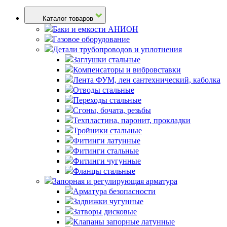
Каталог товаров
Баки и емкости АНИОН
Газовое оборудование
Детали трубопроводов и уплотнения
Заглушки стальные
Компенсаторы и вибровставки
Лента ФУМ, лен сантехнический, каболка
Отводы стальные
Переходы стальные
Сгоны, бочата, резьбы
Техпластина, паронит, прокладки
Тройники стальные
Фитинги латунные
Фитинги стальные
Фитинги чугунные
Фланцы стальные
Запорная и регулирующая арматура
Арматура безопасности
Задвижки чугунные
Затворы дисковые
Клапаны запорные латунные