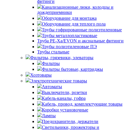
фитинги
Канализационные люки, колодцы и
дождеприемники
Оборудование для монтажа
Оборудование для теплого пола
Трубы гофрированные полиэтиленовые
Трубы металлопластиковые
Труба PE-Xa/EVON и аксиальные фитинги
Трубы полиэтиленовые ПЭ
Трубы стальные
Фильтры, грязевики, элеваторы
Фильтры
Фильтры бытовые, картриджы
Хозтовары
Электротехнические товары
Автоматы
Выключатели, розетки
Кабель-каналы, гофра
Кабель, провод, комплектующие товары
Коробки установочные
Лампы
Предохранители, держатели
Светильники, прожекторы и