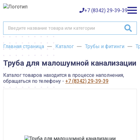
+7 (8342) 29-39-39
Главная страница
Каталог
Трубы и фитинги
Т
Каталог товаров
Труба для малошумной канализации
О компании
Баки и емкости АНИОН
Газовое оборудование
Каталог товаров находится в процессе наполнения,
Детали трубопроводов и уплотнения
Оплата
обращаться по телефону -
+7 (8342) 29-39-39
Запорная и регулирующая арматура
Инструмент
Контрольно-измерительные приборы и арматура
Доставка
Крепеж
Лакокрасочные материалы
Возврат товара
Насосное оборудование
Пожарное оборудование
Отопительное оборудование
Контакты
Радиаторы, конвекторы и комплектующие
Сантехника