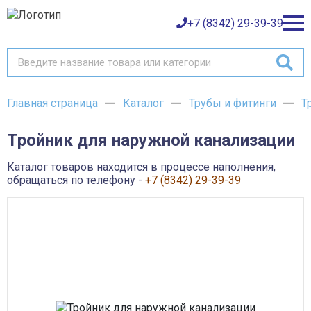
+7 (8342) 29-39-39
Главная страница
Каталог
Трубы и фитинги
Т
Каталог товаров
Тройник для наружной канализации
О компании
Баки и емкости АНИОН
Газовое оборудование
Каталог товаров находится в процессе наполнения,
Детали трубопроводов и уплотнения
Оплата
обращаться по телефону -
+7 (8342) 29-39-39
Запорная и регулирующая арматура
Инструмент
Контрольно-измерительные приборы и арматура
Доставка
Крепеж
Лакокрасочные материалы
Возврат товара
Насосное оборудование
Пожарное оборудование
Отопительное оборудование
Контакты
Радиаторы, конвекторы и комплектующие
Сантехника