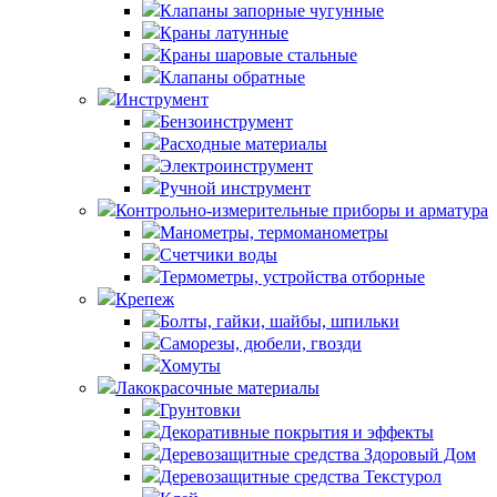
Клапаны запорные чугунные
Краны латунные
Краны шаровые стальные
Клапаны обратные
Инструмент
Бензоинструмент
Расходные материалы
Электроинструмент
Ручной инструмент
Контрольно-измерительные приборы и арматура
Манометры, термоманометры
Счетчики воды
Термометры, устройства отборные
Крепеж
Болты, гайки, шайбы, шпильки
Саморезы, дюбели, гвозди
Хомуты
Лакокрасочные материалы
Грунтовки
Декоративные покрытия и эффекты
Деревозащитные средства Здоровый Дом
Деревозащитные средства Текстурол