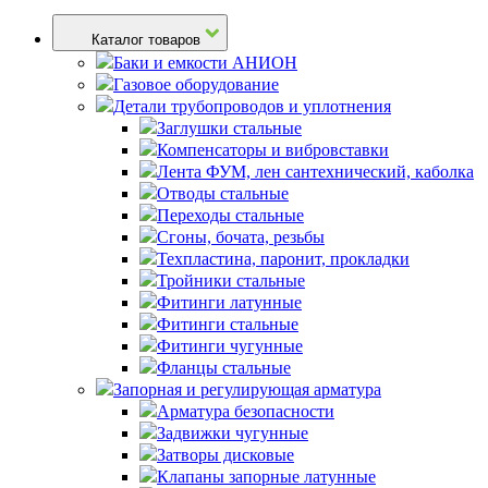
Каталог товаров
Баки и емкости АНИОН
Газовое оборудование
Детали трубопроводов и уплотнения
Заглушки стальные
Компенсаторы и вибровставки
Лента ФУМ, лен сантехнический, каболка
Отводы стальные
Переходы стальные
Сгоны, бочата, резьбы
Техпластина, паронит, прокладки
Тройники стальные
Фитинги латунные
Фитинги стальные
Фитинги чугунные
Фланцы стальные
Запорная и регулирующая арматура
Арматура безопасности
Задвижки чугунные
Затворы дисковые
Клапаны запорные латунные