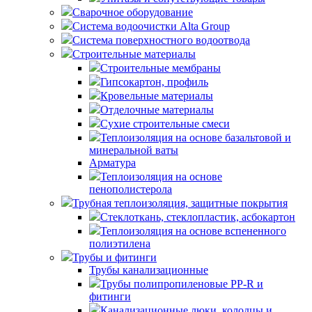
Сварочное оборудование
Система водоочистки Alta Group
Система поверхностного водоотвода
Строительные материалы
Строительные мембраны
Гипсокартон, профиль
Кровельные материалы
Отделочные материалы
Сухие строительные смеси
Теплоизоляция на основе базальтовой и
минеральной ваты
Арматура
Теплоизоляция на основе
пенополистерола
Трубная теплоизоляция, защитные покрытия
Стеклоткань, стеклопластик, асбокартон
Теплоизоляция на основе вспененного
полиэтилена
Трубы и фитинги
Трубы канализационные
Трубы полипропиленовые PP-R и
фитинги
Канализационные люки, колодцы и