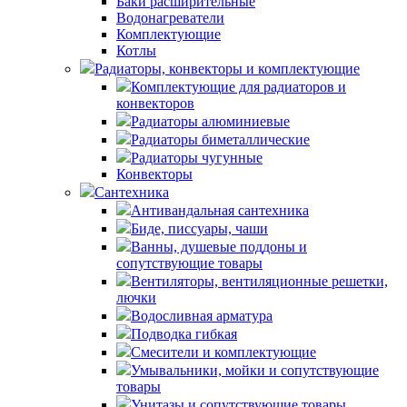
Баки расширительные
Водонагреватели
Комплектующие
Котлы
Радиаторы, конвекторы и комплектующие
Комплектующие для радиаторов и
конвекторов
Радиаторы алюминиевые
Радиаторы биметаллические
Радиаторы чугунные
Конвекторы
Сантехника
Антивандальная сантехника
Биде, писсуары, чаши
Ванны, душевые поддоны и
сопутствующие товары
Вентиляторы, вентиляционные решетки,
лючки
Водосливная арматура
Подводка гибкая
Смесители и комплектующие
Умывальники, мойки и сопутствующие
товары
Унитазы и сопутствующие товары