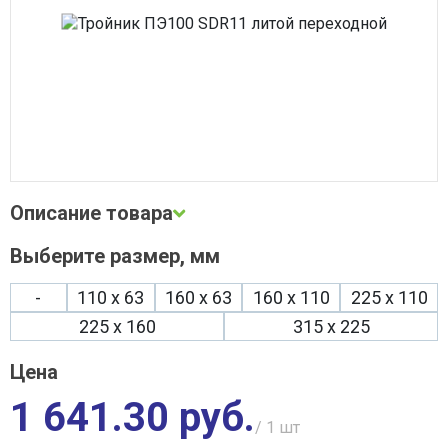
Сварочное оборудование
Система водоочистки Alta Group
Система поверхностного водоотвода
Строительные материалы
Трубная теплоизоляция, защитные покрытия
Трубы и фитинги
Фильтры, грязевики, элеваторы
Хозтовары
Электротехнические товары
Описание товара
Выберите размер, мм
Описание и фото товара, технические характеристики, габариты,
внешний вид и цвет, страна производства, а также сертификаты
и паспорта носят справочный характер и основываются на последних
-
110 х 63
160 х 63
160 х 110
225 х 110
доступных сведениях от производителя. Производитель оставляет
за собой право изменить параметры без предварительного
225 х 160
315 х 225
уведомления продавца. Предложение не является публичной
офертой.
Цена
1 641.30 руб.
/ 1
шт