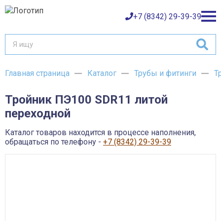
+7 (8342) 29-39-39
Главная страница
Каталог
Трубы и фитинги
Т
Каталог товаров
Тройник ПЭ100 SDR11 литой
О компании
Баки и емкости АНИОН
переходной
Газовое оборудование
Детали трубопроводов и уплотнения
Оплата
Запорная и регулирующая арматура
Каталог товаров находится в процессе наполнения,
Инструмент
обращаться по телефону -
+7 (8342) 29-39-39
Контрольно-измерительные приборы и арматура
Доставка
Крепеж
Лакокрасочные материалы
Возврат товара
Насосное оборудование
Пожарное оборудование
Отопительное оборудование
Контакты
Радиаторы, конвекторы и комплектующие
Сантехника