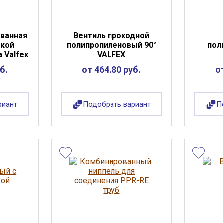
ванная
Вентиль проходной
йкой
полипропиленовый 90°
пол
 Valfex
VALFEX
б.
от 464.80 руб.
о
риант
Подобрать вариант
П