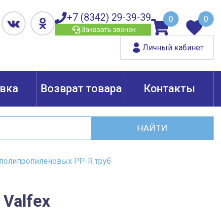
+7 (8342) 29-39-39
0
0
Заказать звонок
Личный кабинет
вка
Возврат товара
Контакты
НАЙТИ
 полипропиленовых PP-R труб
Valfex