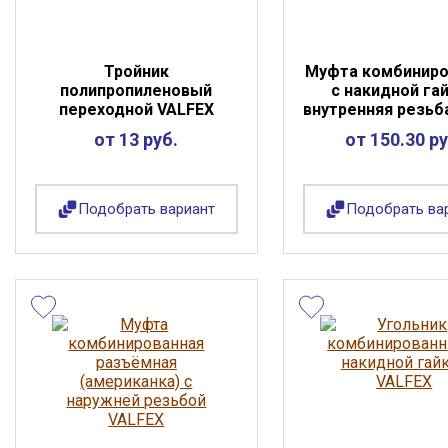
Тройник
Муфта комбиниро
полипропиленовый
с накидной га
переходной VALFEX
внутренняя резьба
от 13 руб.
от 150.30 ру
Подобрать вариант
Подобрать ва