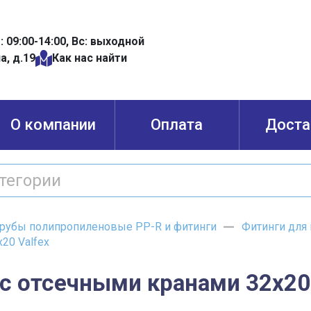
б: 09:00-14:00, Вс: выходной
а, д.19
Как нас найти
О компании
Оплата
Доста
рубы полипропиленовые PP-R и фитинги
Фитинги для
20 Valfex
с отсечными кранами 32х20 