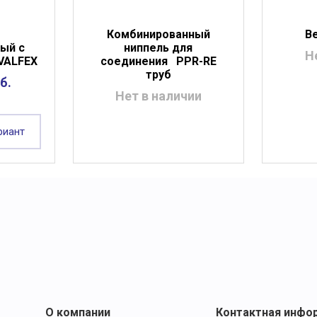
Комбинированный
Ве
ый с
ниппель для
Н
 VALFEX
соединения PPR-RE
труб
б.
Нет в наличии
риант
О компании
Контактная инфо