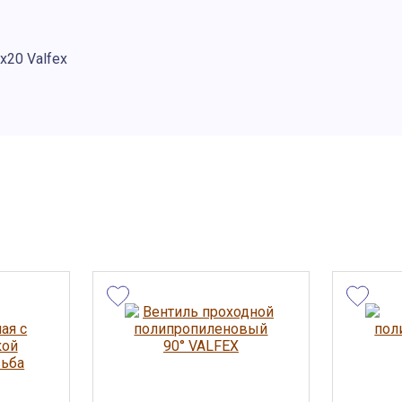
20 Valfex
ы, внешний
та носят
 сведениях
менить
дложение