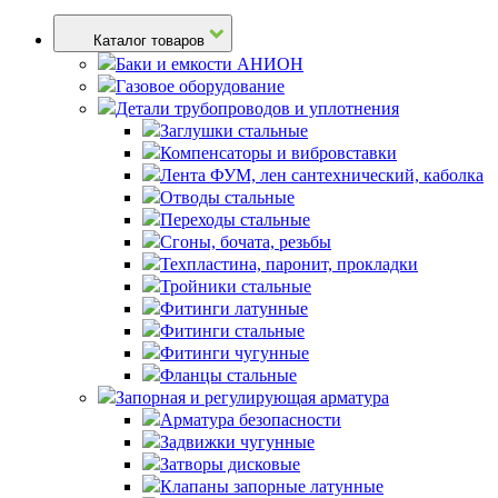
Каталог товаров
Баки и емкости АНИОН
Газовое оборудование
Детали трубопроводов и уплотнения
Заглушки стальные
Компенсаторы и вибровставки
Лента ФУМ, лен сантехнический, каболка
Отводы стальные
Переходы стальные
Сгоны, бочата, резьбы
Техпластина, паронит, прокладки
Тройники стальные
Фитинги латунные
Фитинги стальные
Фитинги чугунные
Фланцы стальные
Запорная и регулирующая арматура
Арматура безопасности
Задвижки чугунные
Затворы дисковые
Клапаны запорные латунные