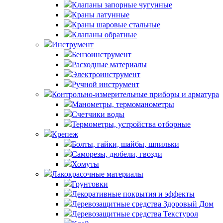
Клапаны запорные чугунные
Краны латунные
Краны шаровые стальные
Клапаны обратные
Инструмент
Бензоинструмент
Расходные материалы
Электроинструмент
Ручной инструмент
Контрольно-измерительные приборы и арматура
Манометры, термоманометры
Счетчики воды
Термометры, устройства отборные
Крепеж
Болты, гайки, шайбы, шпильки
Саморезы, дюбели, гвозди
Хомуты
Лакокрасочные материалы
Грунтовки
Декоративные покрытия и эффекты
Деревозащитные средства Здоровый Дом
Деревозащитные средства Текстурол