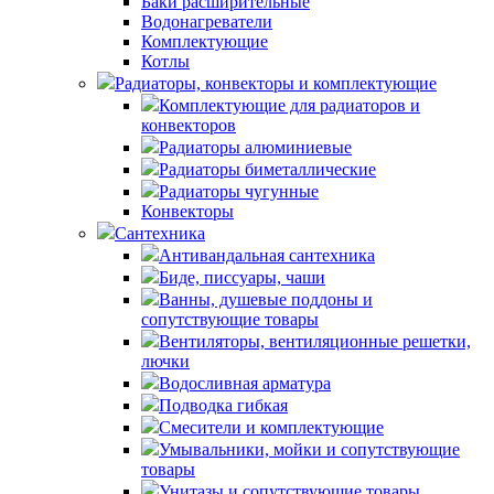
Баки расширительные
Водонагреватели
Комплектующие
Котлы
Радиаторы, конвекторы и комплектующие
Комплектующие для радиаторов и
конвекторов
Радиаторы алюминиевые
Радиаторы биметаллические
Радиаторы чугунные
Конвекторы
Сантехника
Антивандальная сантехника
Биде, писсуары, чаши
Ванны, душевые поддоны и
сопутствующие товары
Вентиляторы, вентиляционные решетки,
лючки
Водосливная арматура
Подводка гибкая
Смесители и комплектующие
Умывальники, мойки и сопутствующие
товары
Унитазы и сопутствующие товары