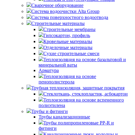
Сварочное оборудование
Система водоочистки Alta Group
Система поверхностного водоотвода
Строительные материалы
Строительные мембраны
Гипсокартон, профиль
Кровельные материалы
Отделочные материалы
Сухие строительные смеси
Теплоизоляция на основе базальтовой и
минеральной ваты
Арматура
Теплоизоляция на основе
пенополистерола
Трубная теплоизоляция, защитные покрытия
Стеклоткань, стеклопластик, асбокартон
Теплоизоляция на основе вспененного
полиэтилена
Трубы и фитинги
Трубы канализационные
Трубы полипропиленовые PP-R и
фитинги
Канализационные люки, колодцы и