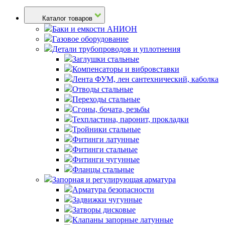
Каталог товаров
Баки и емкости АНИОН
Газовое оборудование
Детали трубопроводов и уплотнения
Заглушки стальные
Компенсаторы и вибровставки
Лента ФУМ, лен сантехнический, каболка
Отводы стальные
Переходы стальные
Сгоны, бочата, резьбы
Техпластина, паронит, прокладки
Тройники стальные
Фитинги латунные
Фитинги стальные
Фитинги чугунные
Фланцы стальные
Запорная и регулирующая арматура
Арматура безопасности
Задвижки чугунные
Затворы дисковые
Клапаны запорные латунные