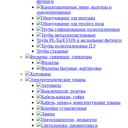
фитинги
Канализационные люки, колодцы и
дождеприемники
Оборудование для монтажа
Оборудование для теплого пола
Трубы гофрированные полиэтиленовые
Трубы металлопластиковые
Труба PE-Xa/EVON и аксиальные фитинги
Трубы полиэтиленовые ПЭ
Трубы стальные
Фильтры, грязевики, элеваторы
Фильтры
Фильтры бытовые, картриджы
Хозтовары
Электротехнические товары
Автоматы
Выключатели, розетки
Кабель-каналы, гофра
Кабель, провод, комплектующие товары
Коробки установочные
Лампы
Предохранители, держатели
Светильники, прожекторы и