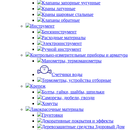
Клапаны запорные чугунные
Краны латунные
Краны шаровые стальные
Клапаны обратные
Инструмент
Бензоинструмент
Расходные материалы
Электроинструмент
Ручной инструмент
Контрольно-измерительные приборы и арматура
Манометры, термоманометры
Счетчики воды
Термометры, устройства отборные
Крепеж
Болты, гайки, шайбы, шпильки
Саморезы, дюбели, гвозди
Хомуты
Лакокрасочные материалы
Грунтовки
Декоративные покрытия и эффекты
Деревозащитные средства Здоровый Дом