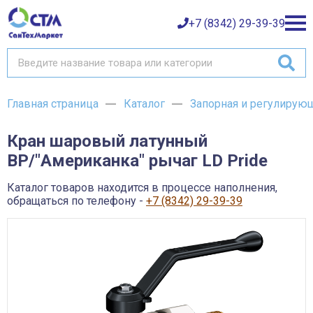
+7 (8342) 29-39-39
Главная страница
Каталог
Запорная и регулирую
Каталог товаров
Кран шаровый латунный
О компании
Баки и емкости АНИОН
ВР/"Американка" рычаг LD Pride
Газовое оборудование
Детали трубопроводов и уплотнения
Оплата
Запорная и регулирующая арматура
Каталог товаров находится в процессе наполнения,
Инструмент
обращаться по телефону -
+7 (8342) 29-39-39
Контрольно-измерительные приборы и арматура
Доставка
Крепеж
Лакокрасочные материалы
Возврат товара
Насосное оборудование
Пожарное оборудование
Отопительное оборудование
Контакты
Радиаторы, конвекторы и комплектующие
Сантехника