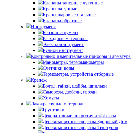
Клапаны запорные чугунные
Краны латунные
Краны шаровые стальные
Клапаны обратные
Инструмент
Бензоинструмент
Расходные материалы
Электроинструмент
Ручной инструмент
Контрольно-измерительные приборы и арматура
Манометры, термоманометры
Счетчики воды
Термометры, устройства отборные
Крепеж
Болты, гайки, шайбы, шпильки
Саморезы, дюбели, гвозди
Хомуты
Лакокрасочные материалы
Грунтовки
Декоративные покрытия и эффекты
Деревозащитные средства Здоровый Дом
Деревозащитные средства Текстурол