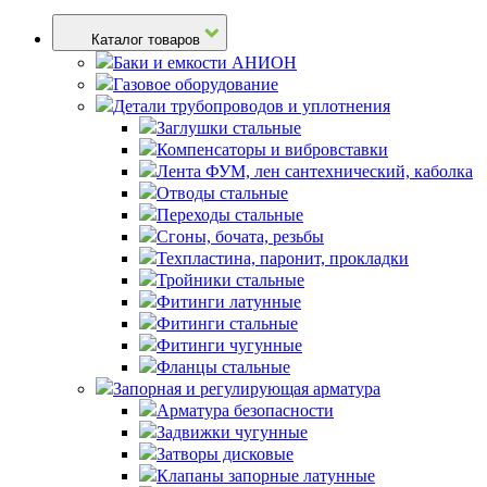
Каталог товаров
Баки и емкости АНИОН
Газовое оборудование
Детали трубопроводов и уплотнения
Заглушки стальные
Компенсаторы и вибровставки
Лента ФУМ, лен сантехнический, каболка
Отводы стальные
Переходы стальные
Сгоны, бочата, резьбы
Техпластина, паронит, прокладки
Тройники стальные
Фитинги латунные
Фитинги стальные
Фитинги чугунные
Фланцы стальные
Запорная и регулирующая арматура
Арматура безопасности
Задвижки чугунные
Затворы дисковые
Клапаны запорные латунные