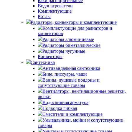
Баки расширительные
Водонагреватели
Комплектующие
Котлы
Радиаторы, конвекторы и комплектующие
Комплектующие для радиаторов и
конвекторов
Радиаторы алюминиевые
Радиаторы биметаллические
Радиаторы чугунные
Конвекторы
Сантехника
Антивандальная сантехника
Биде, писсуары, чаши
Ванны, душевые поддоны и
сопутствующие товары
Вентиляторы, вентиляционные решетки,
лючки
Водосливная арматура
Подводка гибкая
Смесители и комплектующие
Умывальники, мойки и сопутствующие
товары
Унитазы и сопутствующие товары