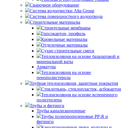
Сварочное оборудование
Система водоочистки Alta Group
Система поверхностного водоотвода
Строительные материалы
Строительные мембраны
Гипсокартон, профиль
Кровельные материалы
Отделочные материалы
Сухие строительные смеси
Теплоизоляция на основе базальтовой и
минеральной ваты
Арматура
Теплоизоляция на основе
пенополистерола
Трубная теплоизоляция, защитные покрытия
Стеклоткань, стеклопластик, асбокартон
Теплоизоляция на основе вспененного
полиэтилена
Трубы и фитинги
Трубы канализационные
Трубы полипропиленовые PP-R и
фитинги
Канализационные люки, колодцы и