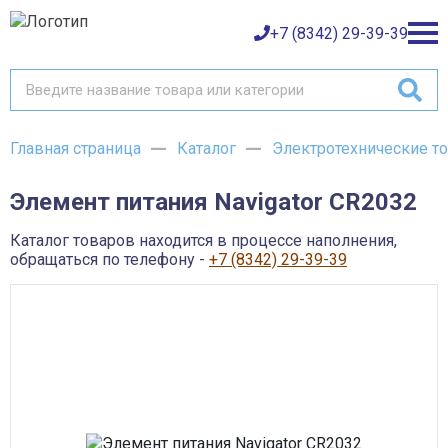
+7 (8342) 29-39-39
Главная страница
Каталог
Электротехнические т
Каталог товаров
Элемент питания Navigator CR2032
О компании
Баки и емкости АНИОН
Газовое оборудование
Каталог товаров находится в процессе наполнения,
Детали трубопроводов и уплотнения
Оплата
обращаться по телефону -
+7 (8342) 29-39-39
Запорная и регулирующая арматура
Инструмент
Контрольно-измерительные приборы и арматура
Доставка
Крепеж
Лакокрасочные материалы
Возврат товара
Насосное оборудование
Пожарное оборудование
Отопительное оборудование
Контакты
Радиаторы, конвекторы и комплектующие
Сантехника